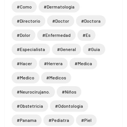
#como
#dermatologia
#directorio
#doctor
#doctora
#dolor
#enfermedad
#es
#especialista
#general
#guia
#hacer
#herrera
#medica
#medico
#medicos
#neurocirujano.
#niños
#obstetricia
#odontologia
#panama
#pediatra
#piel