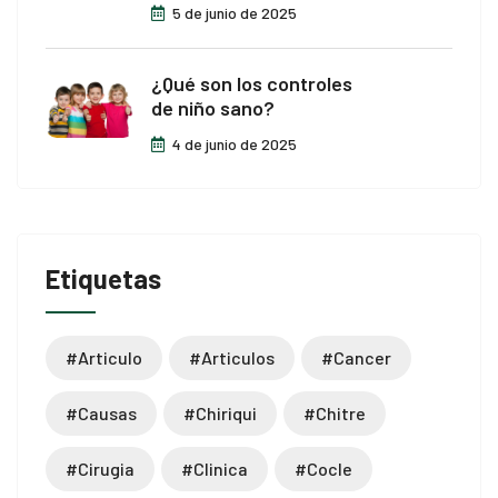
5 de junio de 2025
¿Qué son los controles
de niño sano?
4 de junio de 2025
Etiquetas
l giriş
#articulo
#articulos
#cancer
#causas
#chiriqui
#chitre
 giriş
#cirugia
#clinica
#cocle