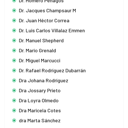
Dr. Homero Penagos
Dr. Jacques Champsaur M
ink
Dr. Juan Héctor Correa
nk panel
Dr. Luis Carlos Villalaz Emmen
nk panel
Dr. Manuel Shepherd
nk panel
Dr. Mario Grenald
Dr. Miguel Marcucci
nk panel
Dr. Rafael Rodríguez Dubarrán
nk panel
Dra Johana Rodríguez
nk panel
Dra Jossary Prieto
nk panel
Dra Loyra Olmedo
Dra Maricela Cotes
nk panel
dra Marta Sánchez
nk panel