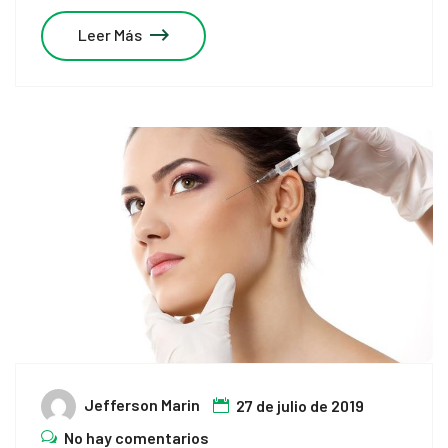
nk panel
Leer Más
nk panel
nk panel
nk panel
nk panel
nk panel
nk panel
nk panel
nk panel
Jefferson Marin
27 de julio de 2019
nk panel
No hay comentarios