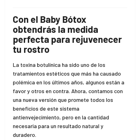
nk panel
Con el Baby Bótox
nk panel
obtendrás la medida
nk panel
perfecta para rejuvenecer
tu rostro
nati
ink
La toxina botulínica ha sido uno de los
tratamientos estéticos que más ha causado
nk Panel
polémica en los últimos años, algunos están a
ink
favor y otros en contra. Ahora, contamos con
una nueva versión que promete todos los
nk Panel
beneficios de este sistema
antienvejecimiento, pero en la cantidad
 oku
necesaria para un resultado natural y
nk Panel
duradero.