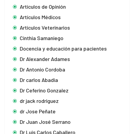
ink
Artículos de Opinión
nk panel
Artículos Médicos
Artículos Veterinarios
nk panel
Cinthia Samaniego
ink
Docencia y educación para pacientes
ink
Dr Alexander Adames
acklink
Dr Antonio Cordoba
Dr carlos Abadia
ink
Dr Ceferino Gonzalez
ink
dr jack rodriguez
nk satın al
dr Jose Peñate
nk panel
Dr Juan José Serrano
Dr Luis Carlos Caballero