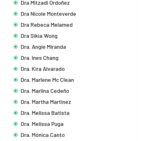
Dra Mitzadi Ordoñez
nk panel
Dra Nicole Monteverde
nk panel
Dra Rebeca Melamed
Dra Sikia Wong
nk satın al
Dra. Angie Miranda
nk Panel
Dra. Ines Chang
nk Panel
Dra. Kira Alvarado
nk Panel
Dra. Marlene Mc Clean
Dra. Marlina Cedeño
nk Panel
Dra. Martha Martinez
nk Panel
Dra. Melissa Batista
nk Panel
Dra. Melissa Puga
nk Panel
Dra. Mónica Canto