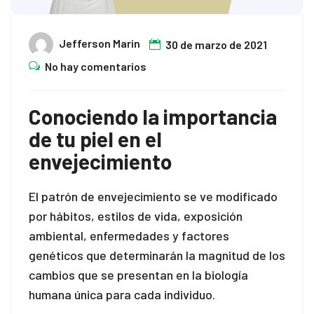
nk panel
Jefferson Marin
30 de marzo de 2021
nk satın al
No hay comentarios
nk satın al
Conociendo la importancia
nk panel
de tu piel en el
nk panel
envejecimiento
nk panel
El patrón de envejecimiento se ve modificado
nk panel
por hábitos, estilos de vida, exposición
ambiental, enfermedades y factores
nk panel
genéticos que determinarán la magnitud de los
cambios que se presentan en la biología
nk panel
humana única para cada individuo.
nk panel