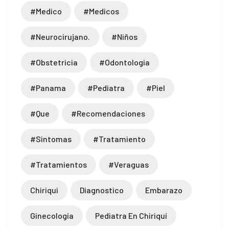
#medico
#medicos
ld
#neurocirujano.
#niños
oon
kti
#obstetricia
#odontologia
le
#panama
#pediatra
#piel
om
#que
#recomendaciones
#sintomas
#tratamiento
#tratamientos
#veraguas
Chiriqui
Diagnostico
Embarazo
Ginecología
Pediatra En Chiriquí