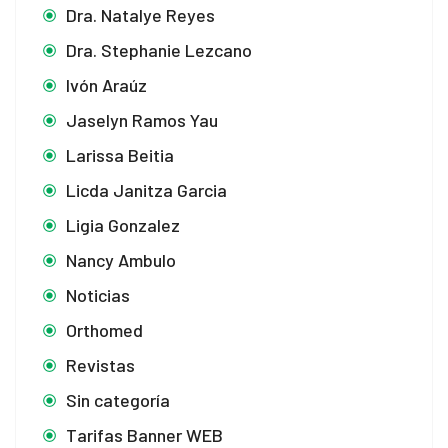
Dra. Natalye Reyes
nk Panel
Dra. Stephanie Lezcano
nk Panel
Ivón Araúz
nk panel
Jaselyn Ramos Yau
nk panel
Larissa Beitia
Licda Janitza Garcia
nk panel
Ligia Gonzalez
nk giriş
Nancy Ambulo
ino
Noticias
Orthomed
e bonusu
Revistas
e bonusu
Sin categoría
e bonusu
Tarifas Banner WEB