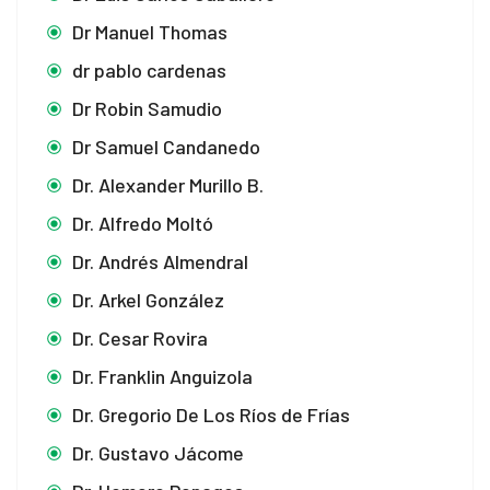
nk panel
Dr Manuel Thomas
nk panel
dr pablo cardenas
nk panel
Dr Robin Samudio
Dr Samuel Candanedo
nk panel
Dr. Alexander Murillo B.
nk panel
Dr. Alfredo Moltó
nk panel
Dr. Andrés Almendral
nk panel
Dr. Arkel González
Dr. Cesar Rovira
nk panel
Dr. Franklin Anguizola
nk panel
Dr. Gregorio De Los Ríos de Frías
nk panel
Dr. Gustavo Jácome
nk panel