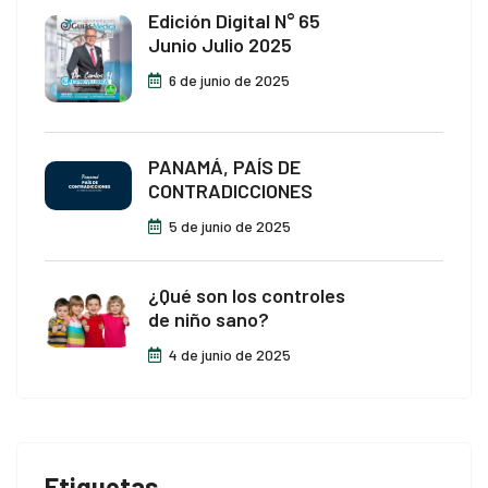
no giriş
Edición Digital N° 65
Junio Julio 2025
ca escort
6 de junio de 2025
t giriş
ahis
PANAMÁ, PAÍS DE
CONTRADICCIONES
anbet
5 de junio de 2025
t giriş
nbet güncel giriş
¿Qué son los controles
de niño sano?
4 de junio de 2025
t
his güncel giriş
Etiquetas
ino