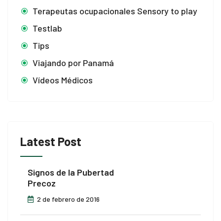
e bonusu
Terapeutas ocupacionales Sensory to play
Testlab
youtube mp3 downloader
Tips
Viajando por Panamá
et
Vídeos Médicos
t
ino
anbet
Latest Post
ng Forum
Signos de la Pubertad
 escort
Precoz
2 de febrero de 2016
t giriş