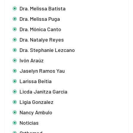
 bonusu
Dra. Melissa Batista
 bonusu
Dra. Melissa Puga
Dra. Mónica Canto
outube mp3 downloader
Dra. Natalye Reyes
Dra. Stephanie Lezcano
sino
Ivón Araúz
Jaselyn Ramos Yau
Larissa Beitia
no
Licda Janitza Garcia
m
Ligia Gonzalez
g Forum
Nancy Ambulo
escort
Noticias