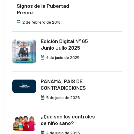
Signos de la Pubertad
Precoz
no
2 de febrero de 2016
k
Edición Digital N° 65
Junio Julio 2025
giriş
6 de junio de 2025
no
ashabet
PANAMÁ, PAÍS DE
CONTRADICCIONES
bet giriş
5 de junio de 2025
¿Qué son los controles
bet
de niño sano?
k Panel
4 de junio de 2025