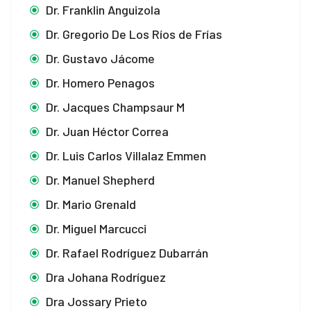
Dr. Franklin Anguizola
k panel
Dr. Gregorio De Los Ríos de Frías
k panel
Dr. Gustavo Jácome
k satın al
Dr. Homero Penagos
Dr. Jacques Champsaur M
k Panel
Dr. Juan Héctor Correa
k Panel
Dr. Luis Carlos Villalaz Emmen
k Panel
Dr. Manuel Shepherd
k Panel
Dr. Mario Grenald
Dr. Miguel Marcucci
k Panel
Dr. Rafael Rodríguez Dubarrán
k Panel
Dra Johana Rodríguez
k Panel
Dra Jossary Prieto