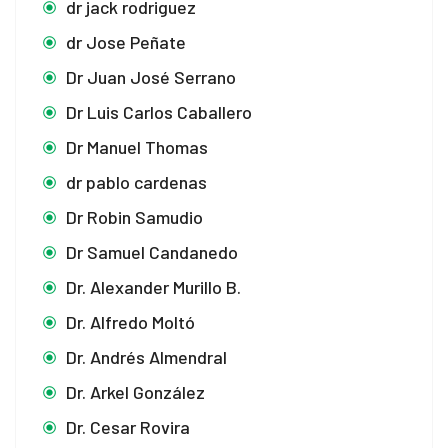
dr jack rodriguez
k
dr Jose Peñate
Dr Juan José Serrano
k panel
Dr Luis Carlos Caballero
k panel
Dr Manuel Thomas
k panel
dr pablo cardenas
k panel
Dr Robin Samudio
Dr Samuel Candanedo
k panel
Dr. Alexander Murillo B.
k panel
Dr. Alfredo Moltó
k panel
Dr. Andrés Almendral
k panel
Dr. Arkel González
Dr. Cesar Rovira
k panel