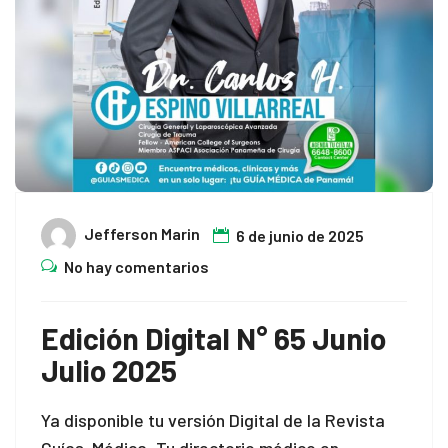
k panel
k satın al
k satın al
k panel
k panel
Jefferson Marin
6 de junio de 2025
k panel
No hay comentarios
k panel
Edición Digital N° 65 Junio
k panel
Julio 2025
k panel
Ya disponible tu versión Digital de la Revista
k panel