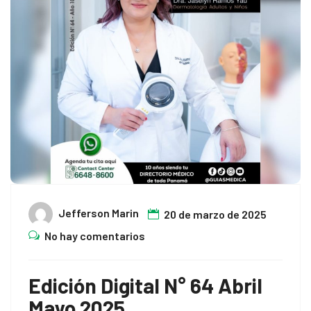
k Panel
k panel
Oku
k
k panel
k panel
k panel
Jefferson Marin
20 de marzo de 2025
k Panel
No hay comentarios
k
Edición Digital N° 64 Abril
k
Mayo 2025