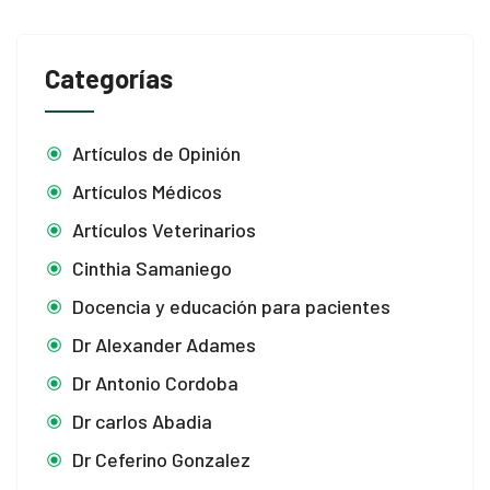
k panel
k panel
Categorías
k panel
k panel
Artículos de Opinión
Artículos Médicos
k panel
Artículos Veterinarios
k panel
Cinthia Samaniego
k panel
Docencia y educación para pacientes
k panel
Dr Alexander Adames
Dr Antonio Cordoba
k panel
Dr carlos Abadia
k panel
Dr Ceferino Gonzalez
k panel