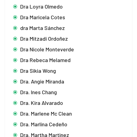
Dra Loyra Olmedo
k Panel
Dra Maricela Cotes
k Panel
dra Marta Sánchez
k panel
Dra Mitzadi Ordoñez
k panel
Dra Nicole Monteverde
Dra Rebeca Melamed
k panel
Dra Sikia Wong
 giriş
Dra. Angie Miranda
no
Dra. Ines Chang
 giriş
Dra. Kira Alvarado
Dra. Marlene Mc Clean
 bonusu
Dra. Marlina Cedeño
 bonusu
Dra. Martha Martinez