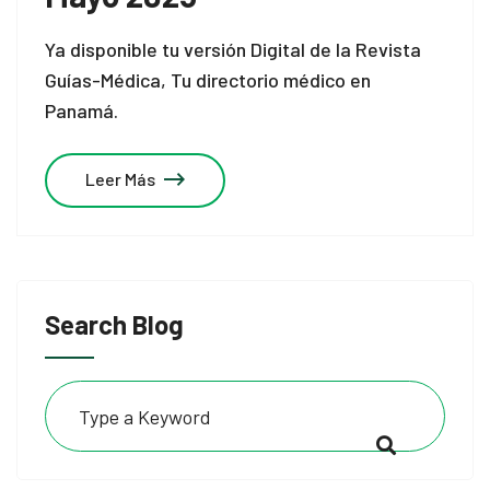
k
Ya disponible tu versión Digital de la Revista
k panel
Guías-Médica, Tu directorio médico en
k panel
Panamá.
k
Leer Más
k
klink
k
Search Blog
k
k satın al
k panel