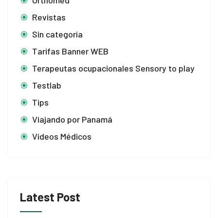
Orthomed
 giriş
Revistas
o giriş
Sin categoría
a escort
Tarifas Banner WEB
giriş
Terapeutas ocupacionales Sensory to play
Testlab
his
Tips
bet
Viajando por Panamá
bet
Vídeos Médicos
bet güncel giriş
Latest Post
bet güncel giriş