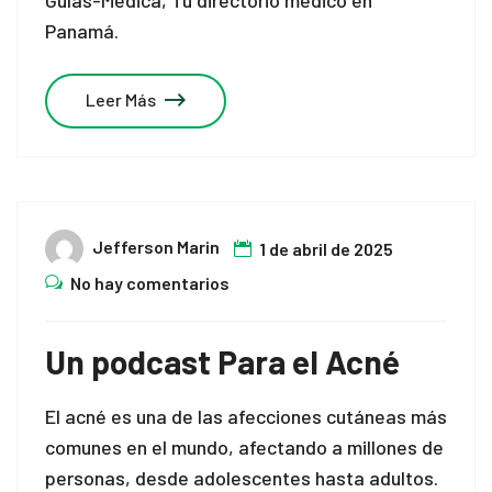
Guías-Médica, Tu directorio médico en
Panamá.
k panel
k panel
Leer Más
k panel
k panel
k panel
Jefferson Marin
1 de abril de 2025
k panel
No hay comentarios
k panel
Un podcast Para el Acné
k panel
El acné es una de las afecciones cutáneas más
k panel
comunes en el mundo, afectando a millones de
k panel
personas, desde adolescentes hasta adultos.