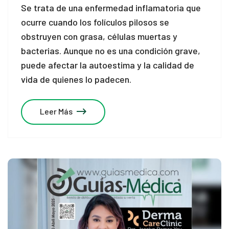
Se trata de una enfermedad inflamatoria que
k panel
ocurre cuando los folículos pilosos se
k panel
obstruyen con grasa, células muertas y
bacterias. Aunque no es una condición grave,
k panel
puede afectar la autoestima y la calidad de
vida de quienes lo padecen.
ti
k
Leer Más
k Panel
k
k Panel
oku
k Panel