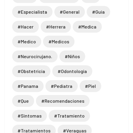
#especialista
#general
#guia
#hacer
#herrera
#medica
#medico
#medicos
#neurocirujano.
#niños
#obstetricia
#odontologia
#panama
#pediatra
#piel
#que
#recomendaciones
#sintomas
#tratamiento
#tratamientos
#veraguas