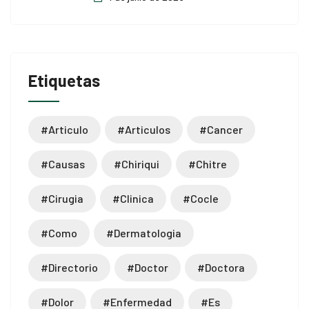
Etiquetas
#articulo
#articulos
#cancer
#causas
#chiriqui
#chitre
#cirugia
#clinica
#cocle
#como
#dermatologia
#directorio
#doctor
#doctora
#dolor
#enfermedad
#es