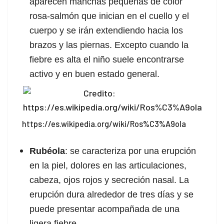
aparecen manchas pequeñas de color
acklink Panel
rosa-salmón que inician en el cuello y el
acklink panel
cuerpo y se irán extendiendo hacia los
brazos y las piernas. Excepto cuando la
asal Oku
fiebre es alta el niño suele encontrarse
activo y en buen estado general.
acklink
acklink panel
acklink panel
https://es.wikipedia.org/wiki/Ros%C3%A9ola
acklink panel
Rubéola
: se caracteriza por una erupción
acklink Panel
en la piel, dolores en las articulaciones,
cabeza, ojos rojos y secreción nasal. La
acklink
erupción dura alrededor de tres días y se
acklink
puede presentar acompañada de una
ligera fiebre.