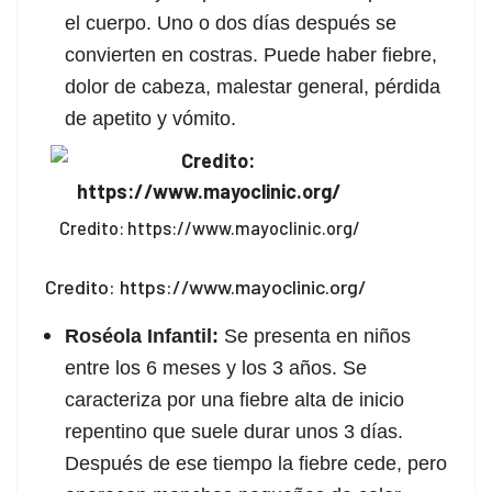
el cuerpo. Uno o dos días después se
acklink panel
convierten en costras. Puede haber fiebre,
acklink panel
dolor de cabeza, malestar general, pérdida
de apetito y vómito.
acklink panel
lluminati
acklink
Credito: https://www.mayoclinic.org/
acklink Panel
Credito: https://www.mayoclinic.org/
acklink
Roséola Infantil:
Se presenta en niños
acklink Panel
entre los 6 meses y los 3 años. Se
caracteriza por una fiebre alta de inicio
asal oku
repentino que suele durar unos 3 días.
acklink Panel
Después de ese tiempo la fiebre cede, pero