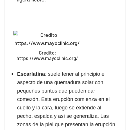
acklink
acklink panel
acklink panel
acklink
Credito:
acklink
https://www.mayoclinic.org/
uy Hacklink
Escarlatina
: suele tener al principio el
acklink
aspecto de una quemadura solar con
pequeños puntos que pueden dar
acklink
comezón. Esta erupción comienza en el
acklink satın al
cuello y la cara, luego se extiende al
pecho, espalda y así se generaliza. Las
acklink panel
zonas de la piel que presentan la erupción