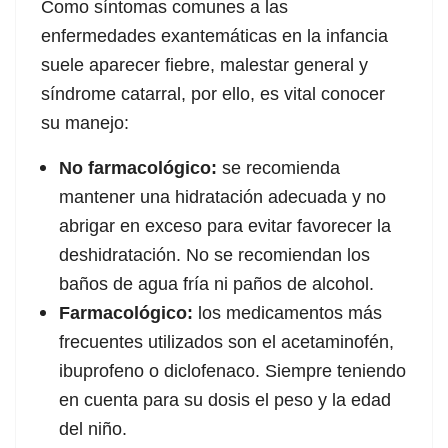
Como síntomas comunes a las
enfermedades exantemáticas en la infancia
acklink
suele aparecer fiebre, malestar general y
acklink panel
síndrome catarral, por ello, es vital conocer
su manejo:
acklink panel
No farmacológico:
se recomienda
acklink panel
mantener una hidratación adecuada y no
acklink panel
abrigar en exceso para evitar favorecer la
deshidratación. No se recomiendan los
acklink panel
baños de agua fría ni paños de alcohol.
acklink panel
Farmacológico:
los medicamentos más
frecuentes utilizados son el acetaminofén,
acklink panel
ibuprofeno o diclofenaco. Siempre teniendo
acklink panel
en cuenta para su dosis el peso y la edad
del niño.
acklink panel