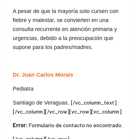
acklink Panel
A pesar de que la mayoría solo cursen con
acklink Panel
fiebre y malestar, se convierten en una
consulta recurrente en atención primaria y
acklink panel
urgencias, debido a la preocupación que
supone para los padres/madres.
acklink panel
acklink panel
acklink giriş
Dr. Juan Carlos Morais
dcasino
Pediatra
eneme bonusu
[/vc_column_text]
Santiago de Veraguas.
[/vc_column][/vc_row][vc_row][vc_column]
eneme bonusu
Error:
Formulario de contacto no encontrado.
eneme bonusu
[/vc_column][/vc_row]