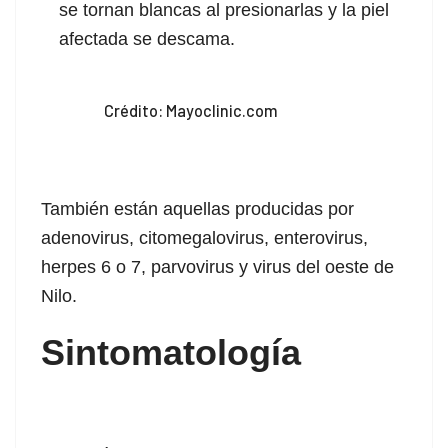
acklink panel
se tornan blancas al presionarlas y la piel
afectada se descama.
acklink panel
acklink panel
Crédito: Mayoclinic.com
acklink panel
acklink panel
También están aquellas producidas por
acklink panel
adenovirus, citomegalovirus, enterovirus,
acklink panel
herpes 6 o 7, parvovirus y virus del oeste de
Nilo.
acklink panel
Sintomatología
acklink panel
acklink panel
acklink panel