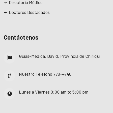
Directorio Médico
ojobet
Doctores Destacados
ojobet
oliganbet giriş
Contáctenos
dcasino
randpashabet
Guías-Medica, David, Provincia de Chiriquí
ojobet
Nuestro Telefono
779-4746
ojobet
oliganbet
Lunes a Viernes
9:00 am to 5:00 pm
acklink Panel
xbet