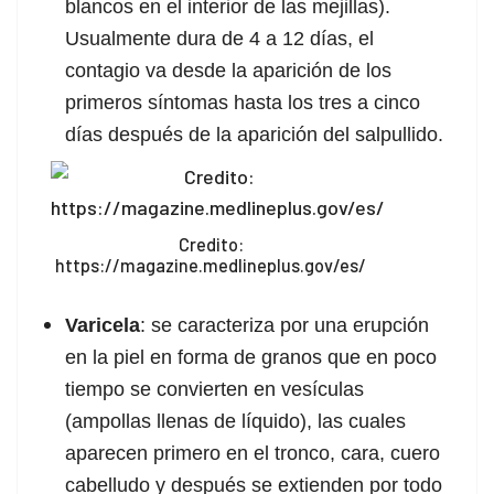
blancos en el interior de las mejillas).
acklink panel
Usualmente dura de 4 a 12 días, el
contagio va desde la aparición de los
acklink panel
primeros síntomas hasta los tres a cinco
acklink panel
días después de la aparición del salpullido.
acklink panel
acklink panel
Credito:
https://magazine.medlineplus.gov/es/
acklink panel
Varicela
: se caracteriza por una erupción
acklink panel
en la piel en forma de granos que en poco
acklink panel
tiempo se convierten en vesículas
(ampollas llenas de líquido), las cuales
acklink panel
aparecen primero en el tronco, cara, cuero
acklink panel
cabelludo y después se extienden por todo