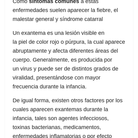
Como
síntomas comunes
a estas
acklink panel
audio
enfermedades suelen aparecer la fiebre, el
acklink panel
malestar general y síndrome catarral
acklink panel
Un exantema es una lesión visible en
la piel de color rojo o púrpura, la cual aparece
acklink panel
abruptamente y afecta diferentes áreas del
acklink panel
cuerpo. Generalmente, es producida por
un virus y puede ser de distintos grados de
acklink panel
viralidad, presentándose con mayor
acklink panel
frecuencia durante la infancia.
acklink panel
De igual forma, existen otros factores por los
cuales aparecen exantemas durante la
acklink panel
infancia, tales son agentes infecciosos,
acklink panel
toxinas bacterianas, medicamentos,
enfermedades inflamatorias o por efecto
acklink panel