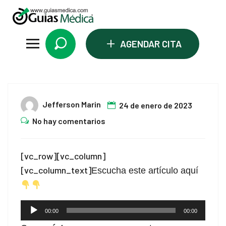
acklink panel
acklink panel
+
AGENDAR CITA
acklink paketleri
acklink
24
acklink
Jefferson Marin
24 de enero de 2023
Ene
acklink
No hay comentarios
acklink
[vc_row][vc_column]
acklink panel
[vc_column_text]
Escucha este artículo aquí
acklink panel
acklink panel
Reproductor
00:00
00:00
de