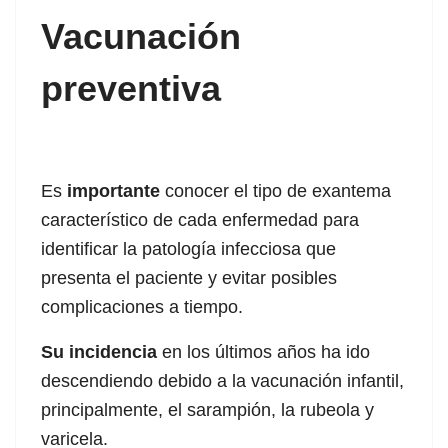
Vacunación
acklink panel
acklink panel
preventiva
acklink satın al
acklink Panel
Es
importante
conocer el tipo de exantema
acklink Panel
característico de cada enfermedad para
acklink Panel
identificar la patología infecciosa que
presenta el paciente y evitar posibles
acklink Panel
complicaciones a tiempo.
acklink Panel
Su incidencia
en los últimos años ha ido
acklink Panel
descendiendo debido a la vacunación infantil,
principalmente, el sarampión, la rubeola y
acklink Panel
varicela.