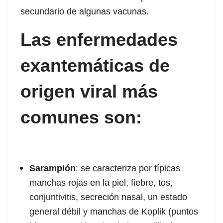
secundario de algunas vacunas.
acklink panel
Las enfermedades
acklink satın al
exantemáticas de
acklink satın al
acklink panel
origen viral más
acklink panel
comunes son:
acklink panel
acklink panel
Sarampión
: se caracteriza por típicas
acklink panel
manchas rojas en la piel, fiebre, tos,
acklink panel
conjuntivitis, secreción nasal, un estado
general débil y manchas de Koplik (puntos
acklink panel