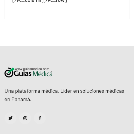
eneme bonusu
ree youtube mp3 downloader
orno
etebet
ulibet
dcasino
oliganbet
Una plataforma médica, Líder en soluciones médicas
acking Forum
en Panamá.
ıbrıs escort
ojobet giriş