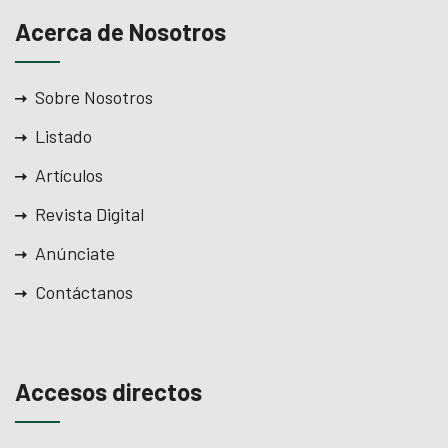
dcasino giriş
Acerca de Nosotros
apanca escort
ojobet giriş
Sobre Nosotros
Listado
arsbahis
Artículos
oliganbet
Revista Digital
ojobet
Anúnciate
oliganbet güncel giriş
Contáctanos
ixbet
ojobet
Accesos directos
arsbahis güncel giriş
dcasino