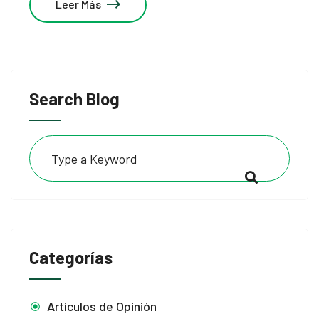
Leer Más
Panel
panel
u
Search Blog
panel
panel
panel
Panel
Categorías
Artículos de Opinión