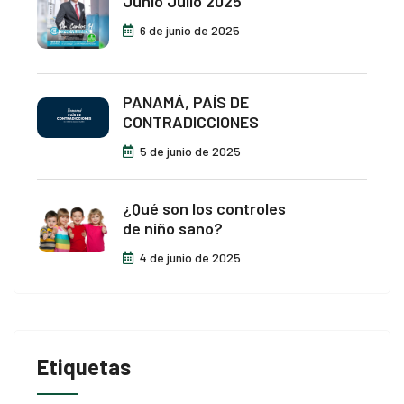
Junio Julio 2025
iriş
6 de junio de 2025
giriş
escort
PANAMÁ, PAÍS DE
CONTRADICCIONES
riş
5 de junio de 2025
s
t
¿Qué son los controles
de niño sano?
t
4 de junio de 2025
t güncel giriş
Etiquetas
t güncel giriş