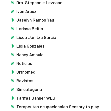
Dra. Stephanie Lezcano
Panel
Ivón Araúz
Panel
Jaselyn Ramos Yau
panel
Larissa Beitia
Licda Janitza Garcia
panel
Ligia Gonzalez
panel
Nancy Ambulo
iriş
Noticias
Orthomed
Revistas
iriş
Sin categoría
bonusu
Tarifas Banner WEB
bonusu
Terapeutas ocupacionales Sensory to play