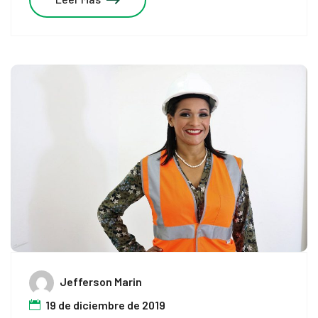
panel
panel
panel
panel
panel
panel
panel
panel
panel
Jefferson Marin
panel
19 de diciembre de 2019