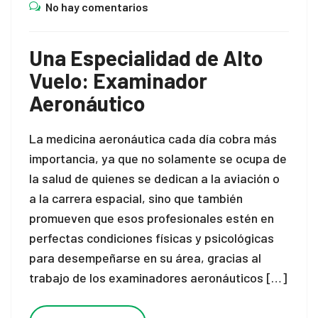
No hay comentarios
panel
panel
Una Especialidad de Alto
Vuelo: Examinador
panel
Aeronáutico
La medicina aeronáutica cada día cobra más
importancia, ya que no solamente se ocupa de
Panel
la salud de quienes se dedican a la aviación o
a la carrera espacial, sino que también
promueven que esos profesionales estén en
Panel
perfectas condiciones físicas y psicológicas
para desempeñarse en su área, gracias al
u
trabajo de los examinadores aeronáuticos […]
Panel