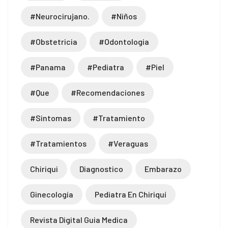
#neurocirujano.
#niños
#obstetricia
#odontologia
#panama
#pediatra
#piel
#que
#recomendaciones
#sintomas
#tratamiento
#tratamientos
#veraguas
Chiriqui
Diagnostico
Embarazo
Ginecología
Pediatra En Chiriquí
Revista Digital Guia Medica