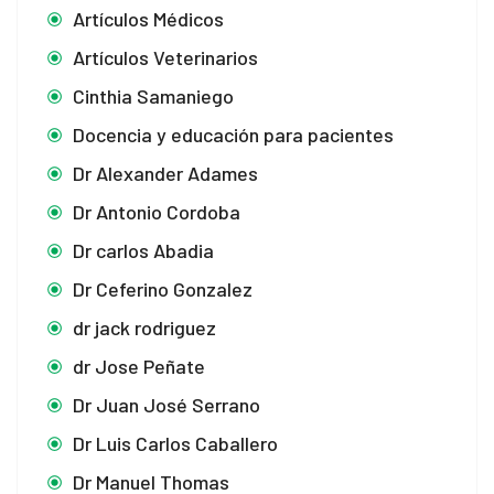
Artículos Médicos
Artículos Veterinarios
panel
Cinthia Samaniego
panel
Docencia y educación para pacientes
Dr Alexander Adames
Dr Antonio Cordoba
Dr carlos Abadia
ink
Dr Ceferino Gonzalez
dr jack rodriguez
dr Jose Peñate
atın al
Dr Juan José Serrano
Dr Luis Carlos Caballero
panel
Dr Manuel Thomas