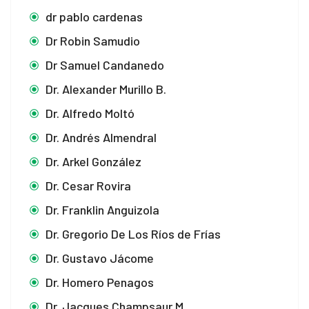
panel
dr pablo cardenas
panel
Dr Robin Samudio
panel
Dr Samuel Candanedo
Dr. Alexander Murillo B.
panel
Dr. Alfredo Moltó
panel
Dr. Andrés Almendral
panel
Dr. Arkel González
panel
Dr. Cesar Rovira
Dr. Franklin Anguizola
panel
Dr. Gregorio De Los Ríos de Frías
panel
Dr. Gustavo Jácome
panel
Dr. Homero Penagos
panel
Dr. Jacques Champsaur M