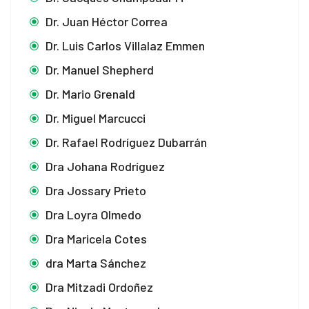
Dr. Juan Héctor Correa
Dr. Luis Carlos Villalaz Emmen
panel
Dr. Manuel Shepherd
panel
Dr. Mario Grenald
panel
Dr. Miguel Marcucci
Dr. Rafael Rodríguez Dubarrán
panel
Dra Johana Rodríguez
panel
Dra Jossary Prieto
panel
Dra Loyra Olmedo
panel
Dra Maricela Cotes
dra Marta Sánchez
panel
Dra Mitzadi Ordoñez
panel