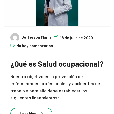
panel
atın al
atın al
Jefferson Marin
18 de julio de 2020
panel
No hay comentarios
panel
¿Qué es Salud ocupacional?
panel
Nuestro objetivo es la prevención de
panel
enfermedades profesionales y accidentes de
panel
trabajo y para ello debe establecer los
siguientes lineamientos:
panel
panel
Leer Más