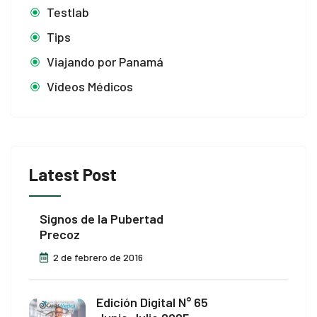
bonusu
Testlab
Tips
bonusu
Viajando por Panamá
tube mp3 downloader
Vídeos Médicos
no
Latest Post
Signos de la Pubertad
Precoz
Forum
2 de febrero de 2016
ort
Edición Digital N° 65