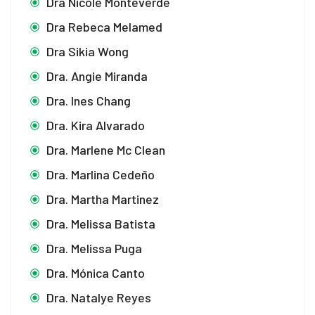
Dra Nicole Monteverde
panel
Dra Rebeca Melamed
Dra Sikia Wong
panel
Dra. Angie Miranda
atın al
Dra. Ines Chang
Panel
Dra. Kira Alvarado
Panel
Dra. Marlene Mc Clean
Dra. Marlina Cedeño
Panel
Dra. Martha Martinez
Panel
Dra. Melissa Batista
Panel
Dra. Melissa Puga
Panel
Dra. Mónica Canto
Dra. Natalye Reyes
Panel