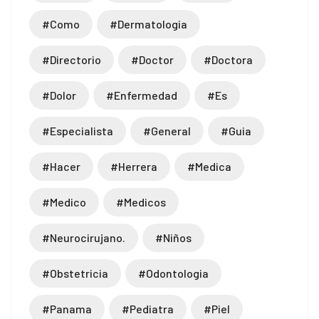
#como
#dermatologia
ownloader
#directorio
#doctor
#doctora
#dolor
#enfermedad
#es
#especialista
#general
#guia
#hacer
#herrera
#medica
#medico
#medicos
#neurocirujano.
#niños
#obstetricia
#odontologia
#panama
#pediatra
#piel