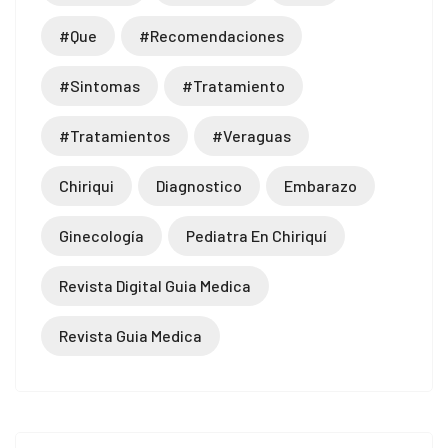
#que
#recomendaciones
#sintomas
#tratamiento
#tratamientos
#veraguas
Chiriqui
Diagnostico
Embarazo
Ginecología
Pediatra En Chiriquí
riş
Revista Digital Guia Medica
Revista Guia Medica
iş