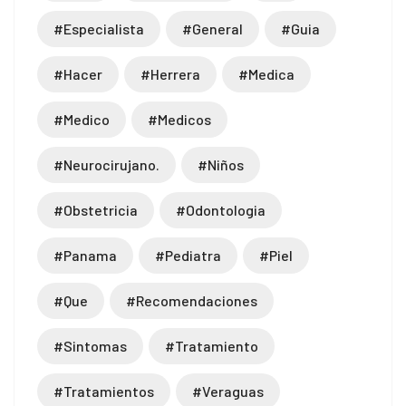
#especialista
#general
#guia
#hacer
#herrera
#medica
#medico
#medicos
#neurocirujano.
#niños
#obstetricia
#odontologia
#panama
#pediatra
#piel
#que
#recomendaciones
#sintomas
#tratamiento
#tratamientos
#veraguas