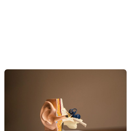
Home
vestibuloocular