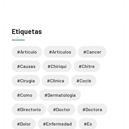
oader
Etiquetas
#articulo
#articulos
#cancer
#causas
#chiriqui
#chitre
#cirugia
#clinica
#cocle
#como
#dermatologia
#directorio
#doctor
#doctora
#dolor
#enfermedad
#es