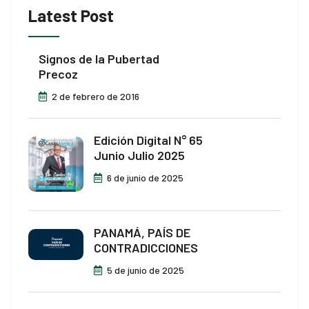
Latest Post
cklink Panel
cklink Panel
Signos de la Pubertad
Precoz
cklink panel
2 de febrero de 2016
cklink panel
cklink panel
Edición Digital N° 65
Junio Julio 2025
cklink giriş
6 de junio de 2025
casino
sibom giriş
PANAMÁ, PAÍS DE
CONTRADICCIONES
neme bonusu
5 de junio de 2025
neme bonusu