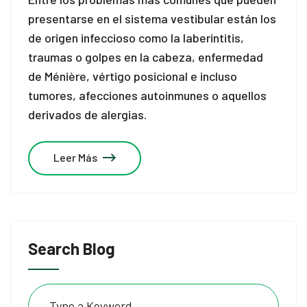
presentarse en el sistema vestibular están los
cklink panel
de origen infeccioso como la laberintitis,
cklink panel
traumas o golpes en la cabeza, enfermedad
de Ménière, vértigo posicional e incluso
cklink panel
tumores, afecciones autoinmunes o aquellos
cklink panel
derivados de alergias.
cklink panel
Leer Más
cklink panel
cklink panel
cklink panel
Search Blog
cklink panel
cklink panel