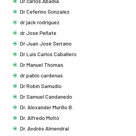
Dr carlos Abadia
cklink Panel
Dr Ceferino Gonzalez
cklink panel
dr jack rodriguez
sal Oku
dr Jose Peñate
Dr Juan José Serrano
cklink
Dr Luis Carlos Caballero
cklink panel
Dr Manuel Thomas
cklink panel
dr pablo cardenas
cklink panel
Dr Robin Samudio
Dr Samuel Candanedo
cklink Panel
Dr. Alexander Murillo B.
cklink
Dr. Alfredo Moltó
cklink
Dr. Andrés Almendral