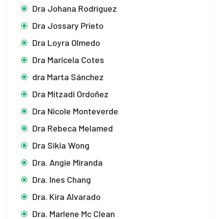
cklink panel
Dra Johana Rodríguez
cklink panel
Dra Jossary Prieto
Dra Loyra Olmedo
cklink panel
Dra Maricela Cotes
cklink panel
dra Marta Sánchez
cklink panel
Dra Mitzadi Ordoñez
cklink panel
Dra Nicole Monteverde
Dra Rebeca Melamed
cklink panel
Dra Sikia Wong
cklink panel
Dra. Angie Miranda
cklink panel
Dra. Ines Chang
cklink panel
Dra. Kira Alvarado
Dra. Marlene Mc Clean
cklink panel