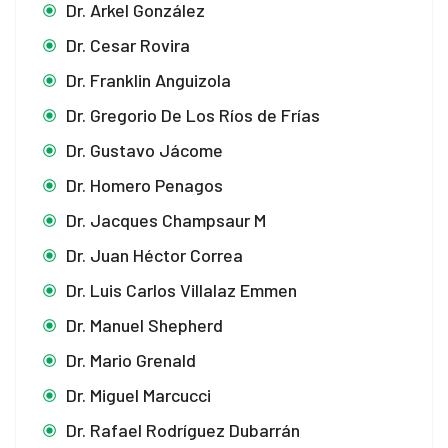
Dr. Arkel González
cklink
Dr. Cesar Rovira
cklink panel
Dr. Franklin Anguizola
cklink panel
Dr. Gregorio De Los Ríos de Frías
cklink
Dr. Gustavo Jácome
Dr. Homero Penagos
cklink
Dr. Jacques Champsaur M
y Hacklink
Dr. Juan Héctor Correa
cklink
Dr. Luis Carlos Villalaz Emmen
cklink
Dr. Manuel Shepherd
Dr. Mario Grenald
cklink satın al
Dr. Miguel Marcucci
cklink panel
Dr. Rafael Rodríguez Dubarrán