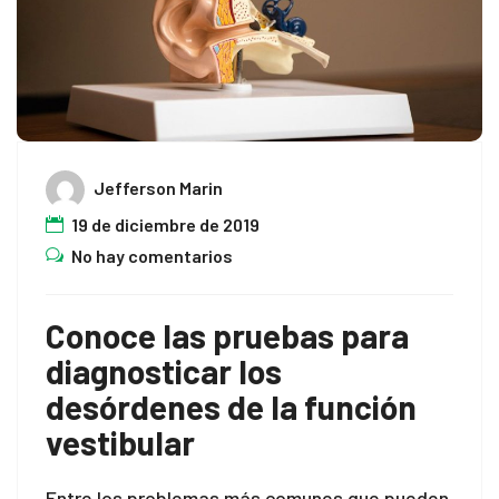
cklink panel
cklink satın al
cklink satın al
Jefferson Marin
cklink panel
19 de diciembre de 2019
cklink panel
No hay comentarios
cklink panel
Conoce las pruebas para
cklink panel
diagnosticar los
cklink panel
desórdenes de la función
vestibular
cklink panel
cklink panel
Entre los problemas más comunes que pueden