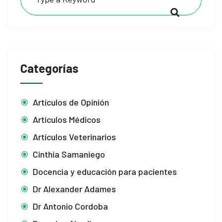
cklink panel
cklink panel
cklink panel
Categorías
luminati
cklink
Artículos de Opinión
Artículos Médicos
cklink Panel
Artículos Veterinarios
cklink
Cinthia Samaniego
cklink Panel
Docencia y educación para pacientes
sal oku
Dr Alexander Adames
Dr Antonio Cordoba
cklink Panel