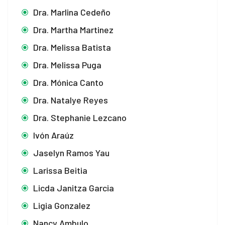
Dra. Marlina Cedeño
cklink
Dra. Martha Martinez
cklink panel
Dra. Melissa Batista
cklink panel
Dra. Melissa Puga
Dra. Mónica Canto
cklink panel
Dra. Natalye Reyes
cklink panel
Dra. Stephanie Lezcano
cklink panel
Ivón Araúz
cklink panel
Jaselyn Ramos Yau
Larissa Beitia
cklink panel
Licda Janitza Garcia
cklink panel
Ligia Gonzalez
cklink panel
Nancy Ambulo