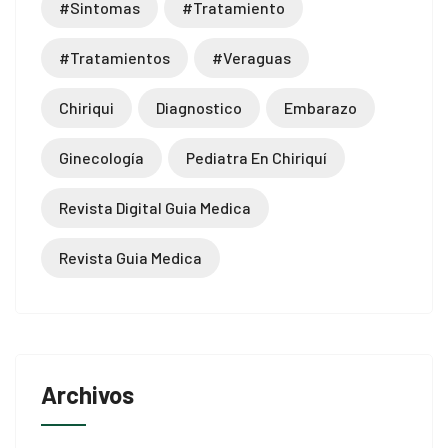
#sintomas
#tratamiento
casino
#tratamientos
#veraguas
zipal
Chiriqui
Diagnostico
Embarazo
tpark
Ginecología
Pediatra En Chiriquí
jobet giriş
Revista Digital Guia Medica
casino
Revista Guia Medica
andpashabet
liganbet giriş
jobet
Archivos
liganbet
cklink Panel