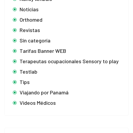
cklink panel
Noticias
Orthomed
cklink panel
Revistas
cklink satın al
Sin categoría
cklink Panel
Tarifas Banner WEB
Terapeutas ocupacionales Sensory to play
cklink Panel
Testlab
cklink Panel
Tips
cklink Panel
Viajando por Panamá
cklink Panel
Vídeos Médicos
cklink Panel
cklink Panel