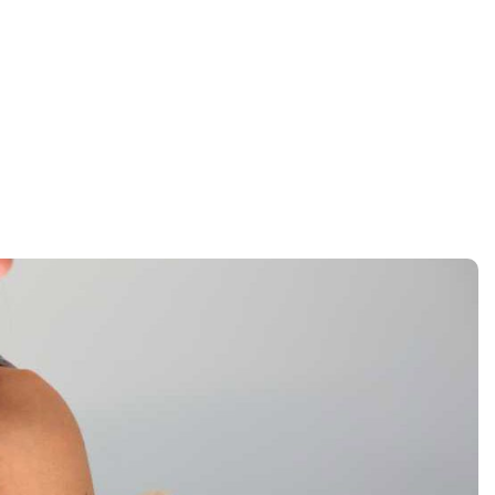
Home
tosferina