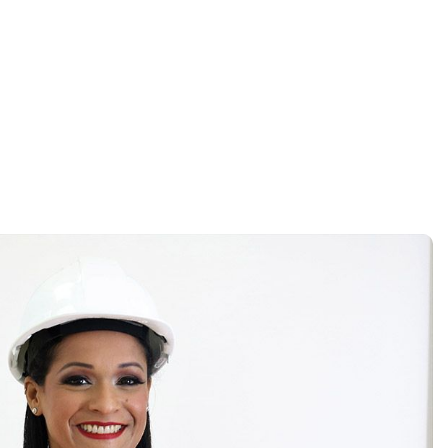
Home
test