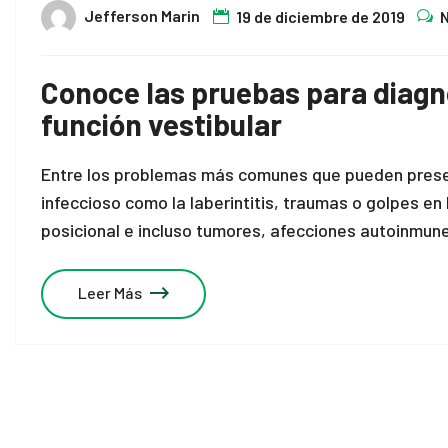
Jefferson Marin
nel
19 de diciembre de 2019
nel
Conoce las pruebas para diagn
función vestibular
Entre los problemas más comunes que pueden present
nel
infeccioso como la laberintitis, traumas o golpes e
posicional e incluso tumores, afecciones autoinmune
nel
nel
Leer Más
nel