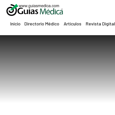
nel
nel
Inicio
Directorio Médico
Artículos
Revista Digital
ketleri
nel
nel
nel