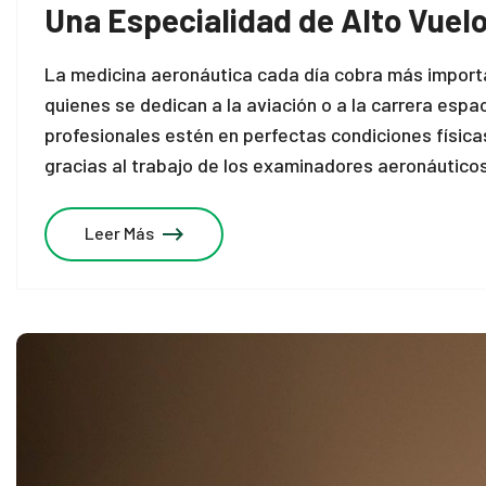
Una Especialidad de Alto Vuel
nel
La medicina aeronáutica cada día cobra más importa
nel
quienes se dedican a la aviación o a la carrera esp
nel
profesionales estén en perfectas condiciones físic
gracias al trabajo de los examinadores aeronáutico
nel
nel
Leer Más
nel
nel
nel
nel
nel