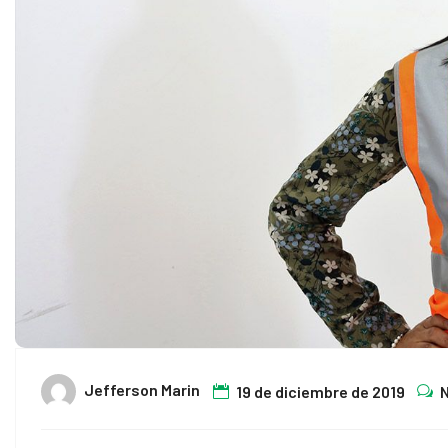
nel
tın al
tın al
nel
nel
nel
nel
nel
Jefferson Marin
19 de diciembre de 2019
nel
nel