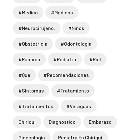
#medico
#medicos
#neurocirujano.
#niños
#obstetricia
#odontologia
#panama
#pediatra
#piel
#que
#recomendaciones
#sintomas
#tratamiento
l giriş
#tratamientos
#veraguas
Chiriqui
Diagnostico
Embarazo
Ginecología
Pediatra En Chiriquí
l giriş