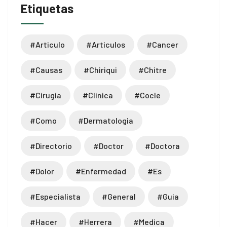
Etiquetas
#articulo
#articulos
#cancer
p3 downloader
#causas
#chiriqui
#chitre
#cirugia
#clinica
#cocle
#como
#dermatologia
#directorio
#doctor
#doctora
#dolor
#enfermedad
#es
#especialista
#general
#guia
#hacer
#herrera
#medica