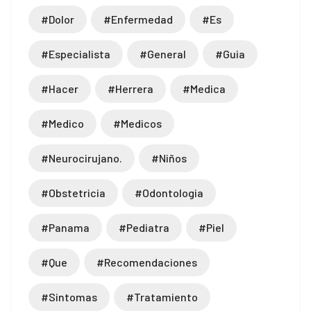
#dolor
#enfermedad
#es
#especialista
#general
#guia
#hacer
#herrera
#medica
#medico
#medicos
#neurocirujano.
#niños
#obstetricia
#odontologia
#panama
#pediatra
#piel
#que
#recomendaciones
#sintomas
#tratamiento