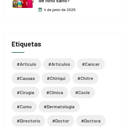
de niño sano?
4 de junio de 2025
Etiquetas
#articulo
#articulos
#cancer
#causas
#chiriqui
#chitre
#cirugia
#clinica
#cocle
#como
#dermatologia
#directorio
#doctor
#doctora