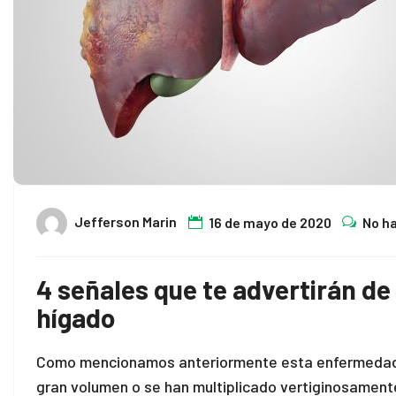
link panel
ink satın al
ink satın al
link panel
link panel
Jefferson Marin
16 de mayo de 2020
No h
link panel
link panel
4 señales que te advertirán de
link panel
hígado
link panel
Como mencionamos anteriormente esta enfermedad e
gran volumen o se han multiplicado vertiginosament
link panel