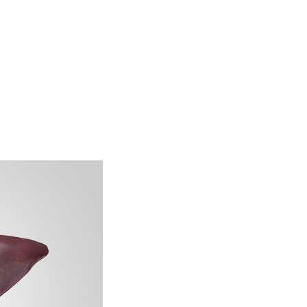
Home
quistes