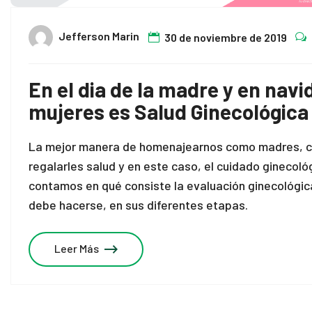
link panel
Jefferson Marin
30 de noviembre de 2019
link panel
link panel
En el dia de la madre y en navi
mujeres es Salud Ginecológica
inati
link
La mejor manera de homenajearnos como madres, c
regalarles salud y en este caso, el cuidado ginecológ
link Panel
contamos en qué consiste la evaluación ginecológic
link
debe hacerse, en sus diferentes etapas.
link Panel
Leer Más
l oku
link Panel