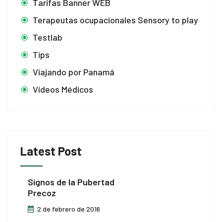
Tarifas Banner WEB
 panel
Terapeutas ocupacionales Sensory to play
 panel
Testlab
Tips
satın al
Viajando por Panamá
 Panel
Vídeos Médicos
 Panel
 Panel
 Panel
Latest Post
 Panel
Signos de la Pubertad
 Panel
Precoz
2 de febrero de 2016
 Panel