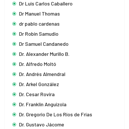
Dr Luis Carlos Caballero
 Panel
Dr Manuel Thomas
 panel
dr pablo cardenas
ku
Dr Robin Samudio
Dr Samuel Candanedo
Dr. Alexander Murillo B.
 panel
Dr. Alfredo Moltó
 panel
Dr. Andrés Almendral
 panel
Dr. Arkel González
 Panel
Dr. Cesar Rovira
Dr. Franklin Anguizola
Dr. Gregorio De Los Ríos de Frías
Dr. Gustavo Jácome