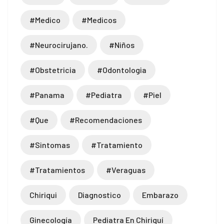
 giriş
#medico
#medicos
 escort
#neurocirujano.
#niños
iriş
is
#obstetricia
#odontologia
et
#panama
#pediatra
#piel
iriş
#que
#recomendaciones
et güncel giriş
#sintomas
#tratamiento
#tratamientos
#veraguas
Chiriqui
Diagnostico
Embarazo
s güncel giriş
Ginecología
Pediatra En Chiriquí
o