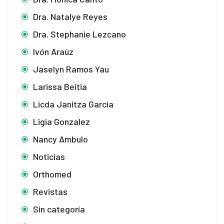
Dra. Natalye Reyes
Dra. Stephanie Lezcano
 panel
Ivón Araúz
 panel
Jaselyn Ramos Yau
 panel
Larissa Beitia
Licda Janitza Garcia
 panel
Ligia Gonzalez
 panel
Nancy Ambulo
 panel
Noticias
 panel
Orthomed
Revistas
 panel
Sin categoría
 panel