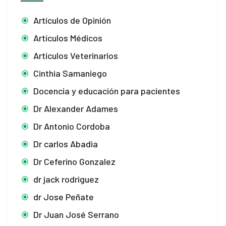
 panel
Artículos de Opinión
 panel
Artículos Médicos
Artículos Veterinarios
 panel
Cinthia Samaniego
i
Docencia y educación para pacientes
Dr Alexander Adames
 Panel
Dr Antonio Cordoba
Dr carlos Abadia
Dr Ceferino Gonzalez
 Panel
dr jack rodriguez
ku
dr Jose Peñate
 Panel
Dr Juan José Serrano