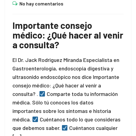
No hay comentarios
 panel
Importante consejo
satın al
médico: ¿Qué hacer al venir
satın al
a consulta?
 panel
El Dr. Jack Rodriguez Miranda Especialista en
 panel
Gastroenterología, endoscopia digestiva y
ultrasonido endoscópico nos dice Importante
 panel
consejo médico: ¿Qué hacer al venir a
 panel
consulta? .
Comparte toda tu información
médica. Sólo tú conoces los datos
 panel
importantes sobre los síntomas e historia
médica.
Cuéntanos todo lo que consideras
 panel
que debemos saber.
Cuéntanos cualquier
 panel