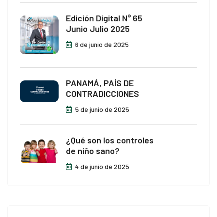
 Panel
Edición Digital N° 65
Junio Julio 2025
 Panel
6 de junio de 2025
 panel
 panel
PANAMÁ, PAÍS DE
CONTRADICCIONES
 panel
5 de junio de 2025
giriş
o
¿Qué son los controles
de niño sano?
bonusu
4 de junio de 2025
bonusu
bonusu