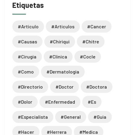
Etiquetas
bonusu
utube mp3 downloader
#articulo
#articulos
#cancer
#causas
#chiriqui
#chitre
#cirugia
#clinica
#cocle
o
#como
#dermatologia
et
#directorio
#doctor
#doctora
 Forum
#dolor
#enfermedad
#es
scort
#especialista
#general
#guia
iriş
#hacer
#herrera
#medica