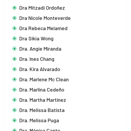
 panel
Dra Mitzadi Ordoñez
 panel
Dra Nicole Monteverde
 panel
Dra Rebeca Melamed
Dra Sikia Wong
 panel
Dra. Angie Miranda
 panel
Dra. Ines Chang
 panel
Dra. Kira Alvarado
 panel
Dra. Marlene Mc Clean
Dra. Marlina Cedeño
 panel
Dra. Martha Martinez
 panel
Dra. Melissa Batista
 panel
Dra. Melissa Puga
 panel
Dra. Mónica Canto