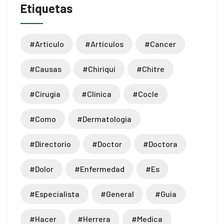
Etiquetas
 downloader
#articulo
#articulos
#cancer
#causas
#chiriqui
#chitre
#cirugia
#clinica
#cocle
#como
#dermatologia
#directorio
#doctor
#doctora
#dolor
#enfermedad
#es
#especialista
#general
#guia
#hacer
#herrera
#medica