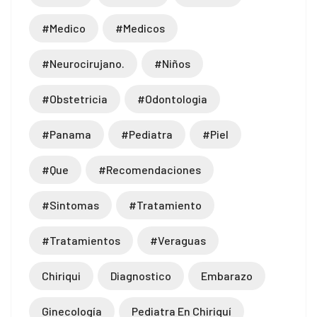
#medico
#medicos
#neurocirujano.
#niños
#obstetricia
#odontologia
#panama
#pediatra
#piel
#que
#recomendaciones
giriş
#sintomas
#tratamiento
#tratamientos
#veraguas
Chiriqui
Diagnostico
Embarazo
iriş
Ginecología
Pediatra En Chiriquí