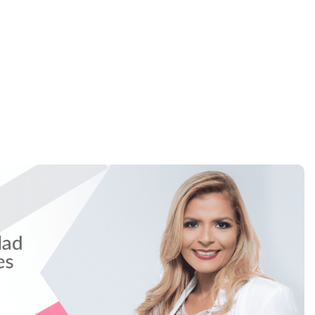
Home
ósea