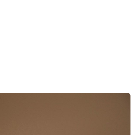
cinetosis
ome
Náuseas relacionadas con el movimiento: cineto