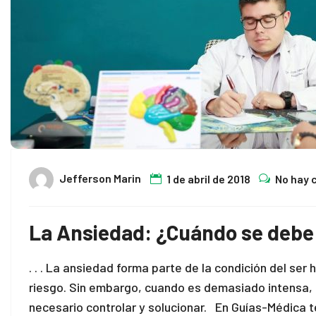
nk panel
k satın al
k satın al
nk panel
nk panel
Jefferson Marin
1 de abril de 2018
No hay 
nk panel
nk panel
La Ansiedad: ¿Cuándo se debe
nk panel
. . . La ansiedad forma parte de la condición del ser
nk panel
riesgo. Sin embargo, cuando es demasiado intensa, 
necesario controlar y solucionar. En Guías-Médica 
nk panel