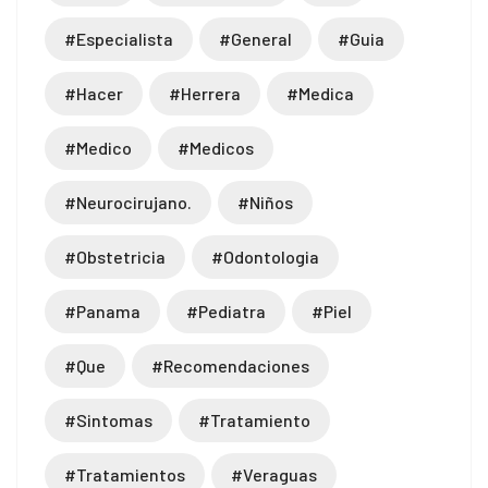
#especialista
#general
#guia
#hacer
#herrera
#medica
#medico
#medicos
#neurocirujano.
#niños
#obstetricia
#odontologia
#panama
#pediatra
#piel
#que
#recomendaciones
#sintomas
#tratamiento
#tratamientos
#veraguas