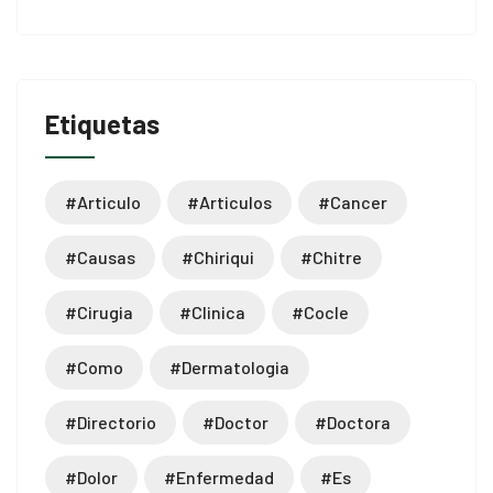
ader
Etiquetas
#articulo
#articulos
#cancer
#causas
#chiriqui
#chitre
#cirugia
#clinica
#cocle
#como
#dermatologia
#directorio
#doctor
#doctora
#dolor
#enfermedad
#es