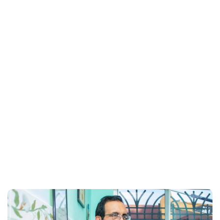
pigmentaria
chiriqui
Home
Incontinencia pigmentaria chiriqui