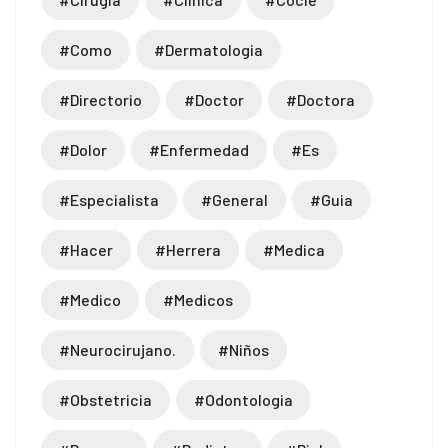
#como
#dermatologia
#directorio
#doctor
#doctora
#dolor
#enfermedad
#es
#especialista
#general
#guia
#hacer
#herrera
#medica
#medico
#medicos
#neurocirujano.
#niños
#obstetricia
#odontologia