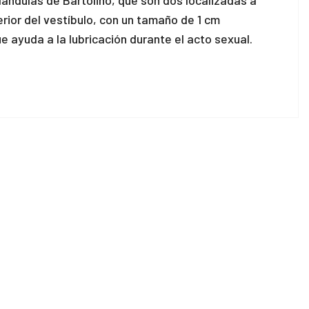
ándulas de Bartolino, que son dos localizadas a
ferior del vestíbulo, con un tamaño de 1 cm
e ayuda a la lubricación durante el acto sexual.