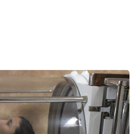
Home
gas