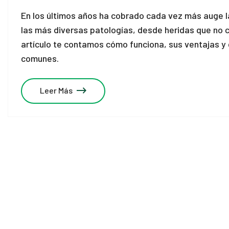
En los últimos años ha cobrado cada vez más auge la
link panel
las más diversas patologías, desde heridas que no c
link panel
artículo te contamos cómo funciona, sus ventajas y
comunes.
link panel
link panel
Leer Más
link panel
link panel
link panel
link panel
link panel
link panel