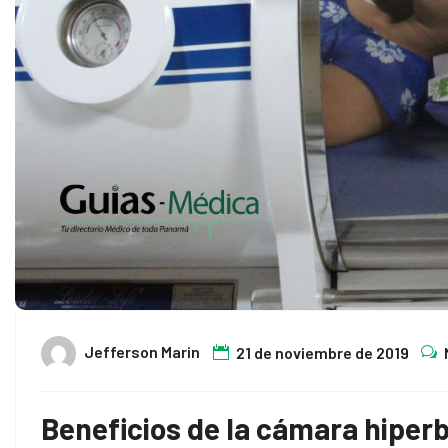
link panel
ink satın al
ink satın al
link panel
link panel
link panel
link panel
link panel
Jefferson Marin
21 de noviembre de 2019
link panel
Beneficios de la cámara hiperb
link panel