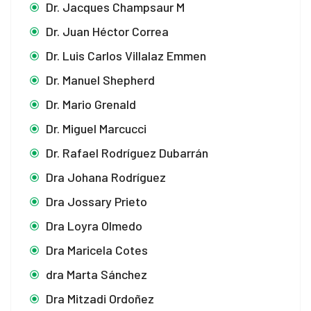
Dr. Jacques Champsaur M
el
Dr. Juan Héctor Correa
el
Dr. Luis Carlos Villalaz Emmen
el
Dr. Manuel Shepherd
Dr. Mario Grenald
el
Dr. Miguel Marcucci
el
Dr. Rafael Rodríguez Dubarrán
ş
Dra Johana Rodríguez
Dra Jossary Prieto
Dra Loyra Olmedo
ş
Dra Maricela Cotes
usu
dra Marta Sánchez
usu
Dra Mitzadi Ordoñez