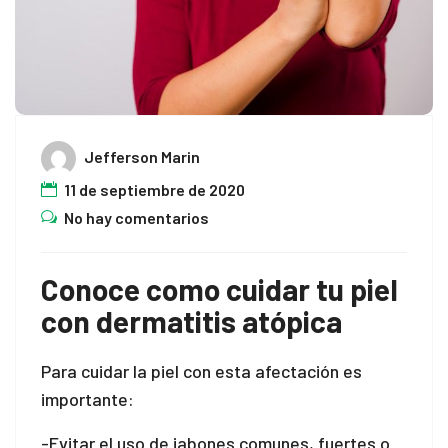
el
el
el
Jefferson Marin
11 de septiembre de 2020
No hay comentarios
el
Conoce como cuidar tu piel
con dermatitis atópica
el
Para cuidar la piel con esta afectación es
importante:
el
-Evitar el uso de jabones comunes, fuertes o