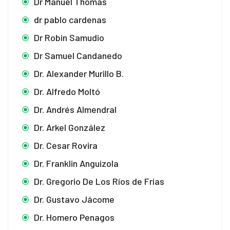
Dr Manuel Thomas
el
dr pablo cardenas
Dr Robin Samudio
el
Dr Samuel Candanedo
n al
Dr. Alexander Murillo B.
el
Dr. Alfredo Moltó
el
Dr. Andrés Almendral
Dr. Arkel González
el
Dr. Cesar Rovira
el
Dr. Franklin Anguizola
el
Dr. Gregorio De Los Ríos de Frías
el
Dr. Gustavo Jácome
Dr. Homero Penagos
el