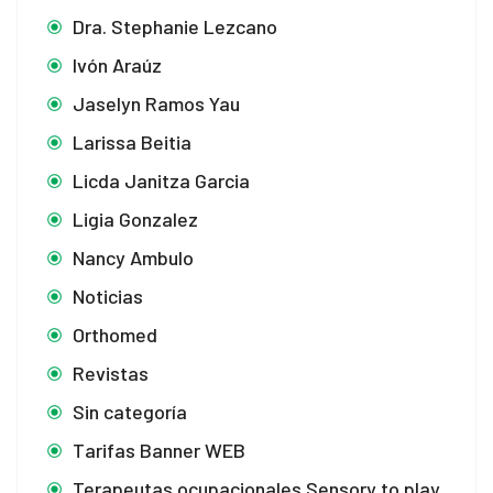
Dra. Stephanie Lezcano
ş
Ivón Araúz
ort
Jaselyn Ramos Yau
Larissa Beitia
Licda Janitza Garcia
Ligia Gonzalez
Nancy Ambulo
Noticias
Orthomed
ncel giriş
Revistas
Sin categoría
Tarifas Banner WEB
Terapeutas ocupacionales Sensory to play
ncel giriş