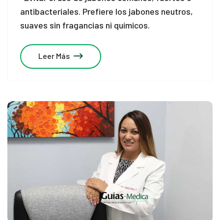
el
antibacteriales. Prefiere los jabones neutros,
suaves sin fragancias ni químicos.
el
Leer Más
el
el
el
el