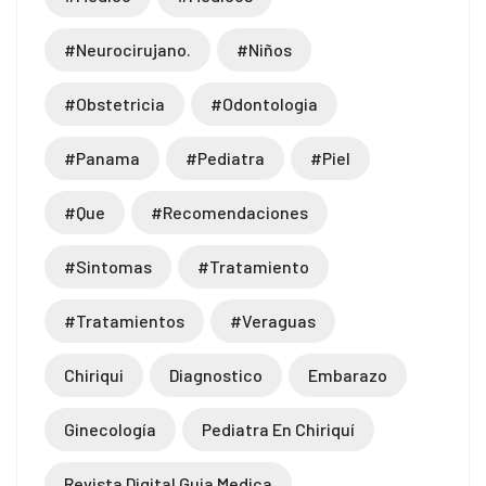
#neurocirujano.
#niños
#obstetricia
#odontologia
#panama
#pediatra
#piel
#que
#recomendaciones
#sintomas
#tratamiento
#tratamientos
#veraguas
Chiriqui
Diagnostico
Embarazo
Ginecología
Pediatra En Chiriquí
Revista Digital Guia Medica