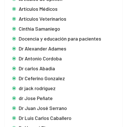
Artículos Médicos
Artículos Veterinarios
el
Cinthia Samaniego
el
Docencia y educación para pacientes
el
Dr Alexander Adames
Dr Antonio Cordoba
el
Dr carlos Abadia
el
Dr Ceferino Gonzalez
el
dr jack rodriguez
el
dr Jose Peñate
Dr Juan José Serrano
el
Dr Luis Carlos Caballero
el