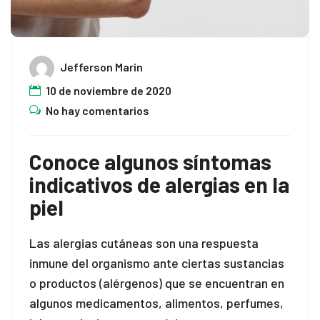
el
n al
Jefferson Marin
10 de noviembre de 2020
n al
No hay comentarios
el
el
Conoce algunos síntomas
indicativos de alergias en la
el
piel
el
Las alergias cutáneas son una respuesta
el
inmune del organismo ante ciertas sustancias
el
o productos (alérgenos) que se encuentran en
algunos medicamentos, alimentos, perfumes,
el