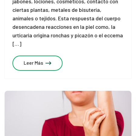
jabones, lociones, cosméticos, contacto con
ciertas plantas, metales de bisutería,
el
animales o tejidos. Esta respuesta del cuerpo
el
desencadena reacciones en la piel como, la
urticaria origina ronchas y picazón o el eccema
el
[…]
el
Leer Más
el
el
el
el
el
el