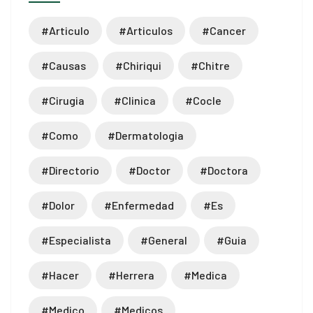
#articulo
#articulos
#cancer
#causas
#chiriqui
#chitre
#cirugia
#clinica
#cocle
#como
#dermatologia
#directorio
#doctor
#doctora
#dolor
#enfermedad
#es
#especialista
#general
#guia
#hacer
#herrera
#medica
#medico
#medicos