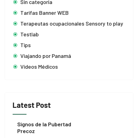
Sin categoría
 panel
Tarifas Banner WEB
 panel
Terapeutas ocupacionales Sensory to play
Testlab
 panel
Tips
 panel
Viajando por Panamá
 panel
Vídeos Médicos
 satın al
 Panel
Latest Post
 Panel
 Panel
Signos de la Pubertad
Precoz
 Panel