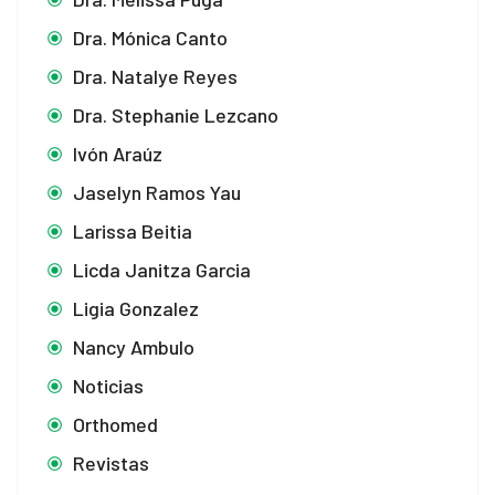
Dra. Mónica Canto
 panel
Dra. Natalye Reyes
 panel
Dra. Stephanie Lezcano
 panel
Ivón Araúz
Jaselyn Ramos Yau
Larissa Beitia
 panel
Licda Janitza Garcia
 panel
Ligia Gonzalez
 panel
Nancy Ambulo
 panel
Noticias
Orthomed
 panel
Revistas
 panel