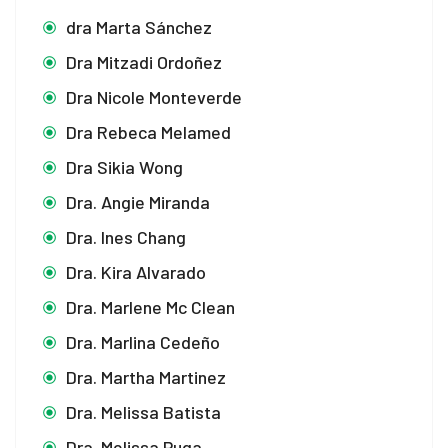
dra Marta Sánchez
 satın al
Dra Mitzadi Ordoñez
 panel
Dra Nicole Monteverde
Dra Rebeca Melamed
 panel
Dra Sikia Wong
 panel
Dra. Angie Miranda
 panel
Dra. Ines Chang
 panel
Dra. Kira Alvarado
Dra. Marlene Mc Clean
 panel
Dra. Marlina Cedeño
 panel
Dra. Martha Martinez
 panel
Dra. Melissa Batista
 panel
Dra. Melissa Puga