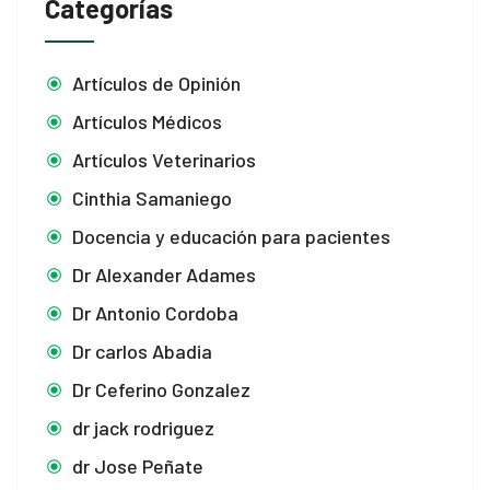
Categorías
 panel
 panel
Artículos de Opinión
Artículos Médicos
 panel
Artículos Veterinarios
 panel
Cinthia Samaniego
 panel
Docencia y educación para pacientes
i
Dr Alexander Adames
Dr Antonio Cordoba
Dr carlos Abadia
 Panel
Dr Ceferino Gonzalez
dr jack rodriguez
 Panel
dr Jose Peñate