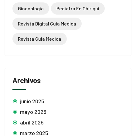
Ginecología
Pediatra En Chiriquí
bet
Revista Digital Guia Medica
et güncel giriş
Revista Guia Medica
et güncel giriş
Archivos
o
t
junio 2025
mayo 2025
iriş
abril 2025
marzo 2025
o