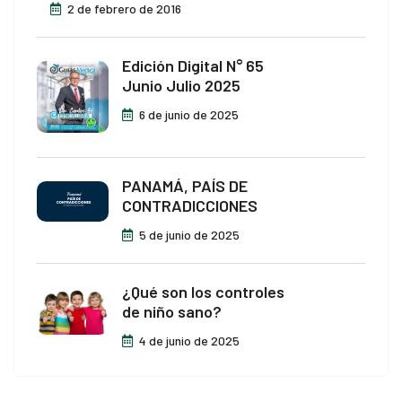
2 de febrero de 2016
 Panel
 Panel
Edición Digital N° 65
Junio Julio 2025
 Panel
6 de junio de 2025
 Panel
 Panel
PANAMÁ, PAÍS DE
CONTRADICCIONES
 panel
5 de junio de 2025
 panel
¿Qué son los controles
 panel
de niño sano?
giriş
4 de junio de 2025
o