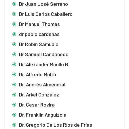
Dr Juan José Serrano
Dr Luis Carlos Caballero
ku
Dr Manuel Thomas
 Panel
dr pablo cardenas
 Panel
Dr Robin Samudio
Dr Samuel Candanedo
 panel
Dr. Alexander Murillo B.
ku
Dr. Alfredo Moltó
Dr. Andrés Almendral
 panel
Dr. Arkel González
Dr. Cesar Rovira
 panel
Dr. Franklin Anguizola
 panel
Dr. Gregorio De Los Ríos de Frías