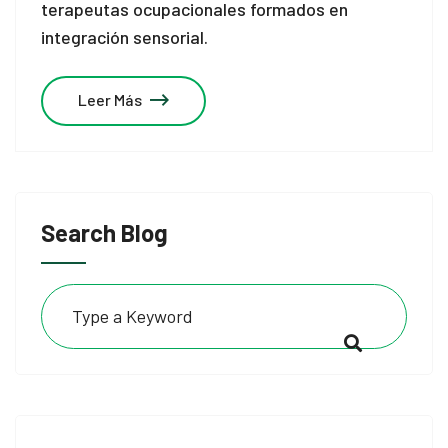
terapeutas ocupacionales formados en
 panel
integración sensorial.
 panel
Leer Más
 panel
 panel
 panel
Search Blog
 panel
 panel
 panel
 panel
 panel