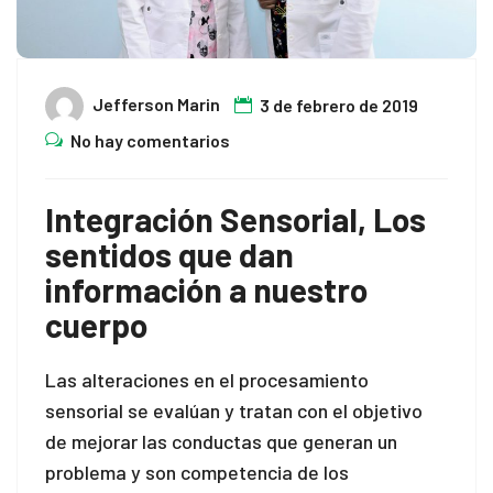
 panel
 panel
Jefferson Marin
3 de febrero de 2019
No hay comentarios
 panel
 satın al
Integración Sensorial, Los
 satın al
sentidos que dan
información a nuestro
 panel
cuerpo
 panel
Las alteraciones en el procesamiento
 panel
sensorial se evalúan y tratan con el objetivo
 panel
de mejorar las conductas que generan un
problema y son competencia de los
 panel