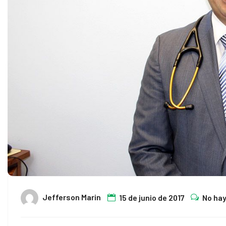
l
l
Jefferson Marin
15 de junio de 2017
No ha