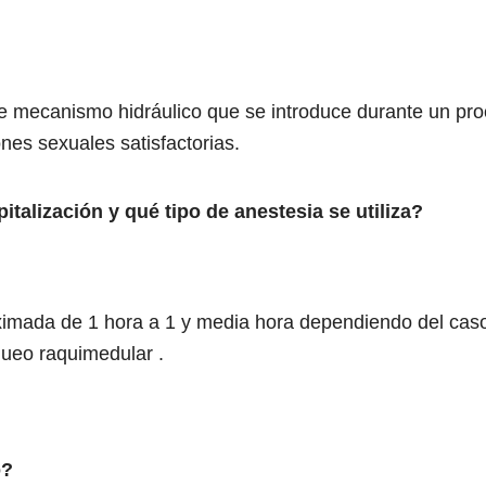
de mecanismo hidráulico que se introduce durante un pr
ones sexuales satisfactorias.
italización y qué tipo de anestesia se utiliza?
oximada de 1 hora a 1 y media hora dependiendo del caso
oqueo raquimedular .
o?