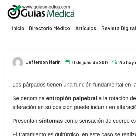
el
el
Inicio
Directorio Médico
Artículos
Revista Digital
tleri
11
Jefferson Marin
11 de julio de 2017
No hay
Jul
Los párpados tienen una función fundamental en la 
el
Se denomina
entropión palpebral
a la rotación de
alteración en su posición puede incurrir en alterac
el
Presentan
síntomas
como sensación de cuerpo extr
el
El tratamiento es quirúrgico, en este caso se realiz