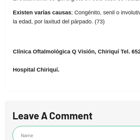
el
Existen varías causas
; Congénito, senil o involuti
el
la edad, por laxitud del párpado. (73)
el
el
Clínica Oftalmológica Q Visión, Chiriquí Tel. 65
el
Hospital Chiriquí.
el
el
el
el
Leave A Comment
el
el