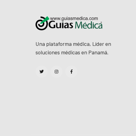
el
el
el
Una plataforma médica, Líder en
el
soluciones médicas en Panamá.
el
el
el
el
el
el