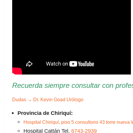
Recuerda siempre consultar con profes
Dudas →
Dr. Kevin Goad
Urólogo
Provincia de Chiriquí:
Hospital Chiriquí, piso 5 consultorio 43 torre nuev
Hospital Cattán Tel.
6743-2939