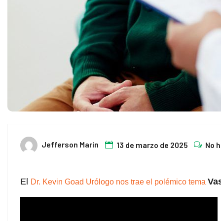
Jefferson Marin
13 de marzo de 2025
No 
El
Va
Dr. Kevin Goad
Urólogo nos trae el polémico tema