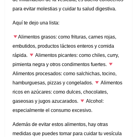
l
para evitar molestias y cuidar tu salud digestiva.
l
Aquí te dejo una lista:
l
Alimentos grasos: como frituras, carnes rojas,
l
embutidos, productos lácteos enteros y comida
l
rápida.
Alimentos picantes: como chiles, curry,
pimienta negra y otros condimentos fuertes.
l
Alimentos procesados: como salchichas, tocino,
l
hamburguesas, pizzas y congelados.
Alimentos
ricos en azúcares: como dulces, chocolates,
l
gaseosas y jugos azucarados.
Alcohol:
l
especialmente el consumo excesivo.
l
Además de evitar estos alimentos, hay otras
medidas que puedes tomar para cuidar tu vesícula
l