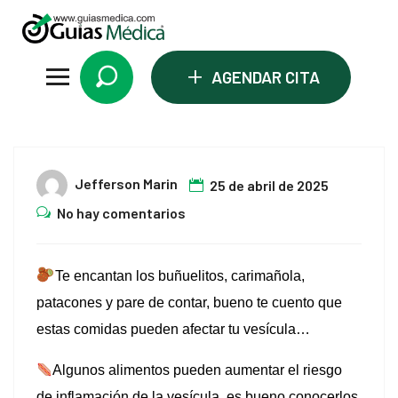
l
l
+
AGENDAR CITA
leri
25
Jefferson Marin
25 de abril de 2025
Abr
No hay comentarios
Te encantan los buñuelitos, carimañola,
l
patacones y pare de contar, bueno te cuento que
l
estas comidas pueden afectar tu vesícula…
l
Algunos alimentos pueden aumentar el riesgo
de inflamación de la vesícula, es bueno conocerlos