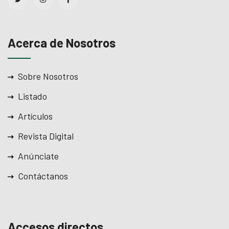
l
l
Acerca de Nosotros
l
Sobre Nosotros
Listado
Artículos
l
Revista Digital
Anúnciate
l
Contáctanos
l
Accesos directos