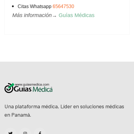
Citas Whatsapp
65647530
l
Más información→
Guías Médicas
l
l
l
l
l
l
l
Una plataforma médica, Líder en soluciones médicas
en Panamá.
l
l