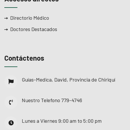
l
Directorio Médico
l
Doctores Destacados
l
Contáctenos
l
Guías-Medica, David, Provincia de Chiriquí
l
l
Nuestro Telefono
779-4746
Lunes a Viernes
9:00 am to 5:00 pm