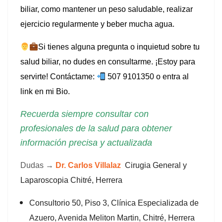
biliar, como mantener un peso saludable, realizar
l
ejercicio regularmente y beber mucha agua.
 al
Si tienes alguna pregunta o inquietud sobre tu
salud biliar, no dudes en consultarme.
¡Estoy para
 al
servirte!
Contáctame:
507 9101350 o entra al
l
link en mi Bio.
l
Recuerda siempre consultar con
profesionales de la salud para obtener
l
información precisa y actualizada
l
Dudas →
Dr. Carlos Villalaz
Cirugia General y
l
Laparoscopia
Chitré, Herrera
l
Consultorio 50, Piso 3, Clínica Especializada de
l
Azuero, Avenida Meliton Martin, Chitré, Herrera