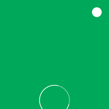
x
+
AGENDAR CITA
26
Dic