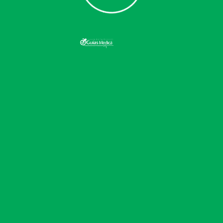
Jefferson Marin
26 de diciembre de 2020
No hay comentarios
Las personas con autismo no perciben
menos información de su entorno, sino más,
afirma el modelo que desarrolló hace diez
años la pareja de neurocientíficos Henry y
Kamila Markram. Su hipótesis, sin embargo,
todavía ha de demostrarse.
En 2007, Henry y Kamila Markram formularon
su «teoría del mundo intenso». Según esta,
una sobreestimulación neuronal se encuentra