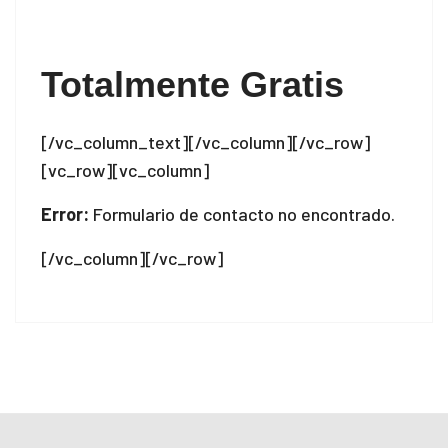
cklink
sal oku
Totalmente Gratis
cklink Panel
[/vc_column_text][/vc_column][/vc_row]
cklink Panel
[vc_row][vc_column]
cklink panel
Error:
Formulario de contacto no encontrado.
sal Oku
[/vc_column][/vc_row]
cklink
cklink panel
cklink panel
cklink panel