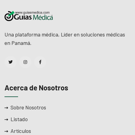
cklink Panel
cklink
cklink
Una plataforma médica, Líder en soluciones médicas
en Panamá.
cklink
cklink panel
cklink panel
cklink
Acerca de Nosotros
cklink
Sobre Nosotros
y Hacklink
Listado
cklink
Artículos