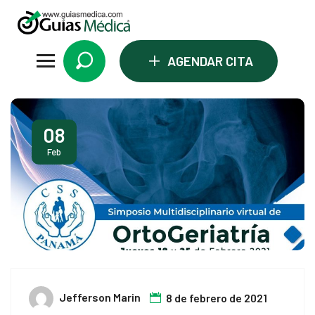
cklink panel
cklink panel
+
AGENDAR CITA
cklink paketleri
cklink
08
cklink
Feb
cklink
cklink
cklink
cklink panel
cklink panel
Jefferson Marin
8 de febrero de 2021