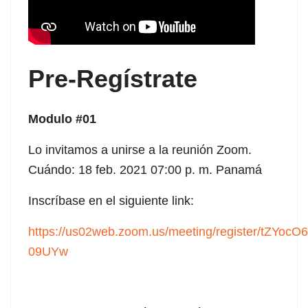
cklink panel
cklink panel
Pre-Regístrate
cklink panel
cklink panel
Modulo #01
cklink panel
Lo invitamos a unirse a la reunión Zoom.
Cuándo: 18 feb. 2021 07:00 p. m. Panamá
cklink panel
Inscríbase en el siguiente link:
cklink panel
https://us02web.zoom.us/meeting/register/tZY
cklink panel
09UYw
cklink panel
cklink panel