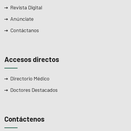
cklink
Revista Digital
cklink satın al
Anúnciate
cklink panel
Contáctanos
cklink panel
cklink panel
Accesos directos
cklink panel
cklink panel
Directorio Médico
Doctores Destacados
cklink panel
cklink panel
cklink panel
Contáctenos
cklink panel