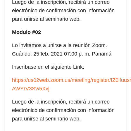
Luego de la inscripción, recibirá un correo
cklink panel
electrónico de confirmación con información
para unirse al seminario web.
cklink panel
Modulo #02
cklink panel
Lo invitamos a unirse a la reunión Zoom.
cklink panel
Cuándo: 25 feb. 2021 07:00 p. m. Panamá
cklink panel
Inscríbase en el siguiente Link:
luminati
https://us02web.zoom.us/meeting/register/tZ0l
cklink
AWYrV3Sw5Xvj
cklink Panel
Luego de la inscripción, recibirá un correo
electrónico de confirmación con información
cklink
para unirse al seminario web.
cklink Panel