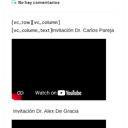
cklink panel
No hay comentarios
cklink panel
[vc_row][vc_column]
cklink panel
[vc_column_text]
Invitación Dr. Carlos Pareja
cklink panel
cklink panel
cklink panel
cklink panel
cklink panel
cklink panel
Invitación Dr. Alex De Gracia
cklink panel
cklink panel