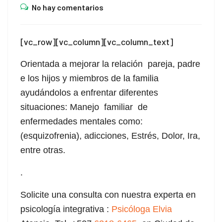
el
No hay comentarios
el
[vc_row][vc_column][vc_column_text]
el
Orientada a mejorar la relación pareja, padre
el
e los hijos y miembros de la familia
el
ayudándolos a enfrentar diferentes
situaciones: Manejo familiar de
el
enfermedades mentales como:
el
(esquizofrenia), adicciones, Estrés, Dolor, Ira,
entre otras.
el
.
el
Solicite una consulta con nuestra experta en
el
psicología integrativa :
Psicóloga Elvia
el