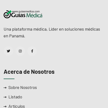
el
el
Una plataforma médica, Líder en soluciones médicas
el
en Panamá.
el
el
el
Acerca de Nosotros
el
el
Sobre Nosotros
el
Listado
el
Artículos