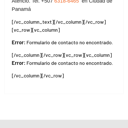
Atencio. Tel. +507
6318-6465
en Ciudad de
Panamá
el
[/vc_column_text][/vc_column][/vc_row]
n al
[vc_row][vc_column]
n al
Error:
Formulario de contacto no encontrado.
el
[/vc_column][/vc_row][vc_row][vc_column]
el
Error:
Formulario de contacto no encontrado.
el
[/vc_column][/vc_row]
el
el
el
el