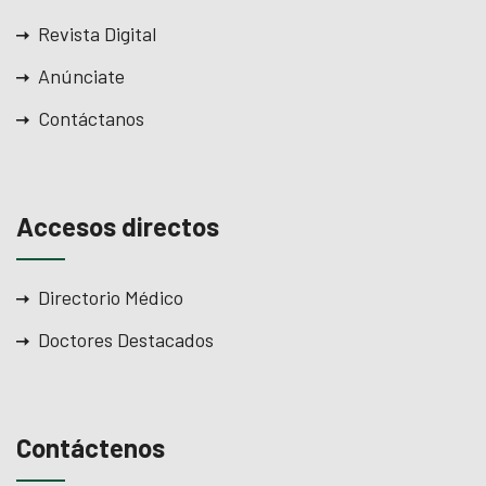
el
Revista Digital
el
Anúnciate
Contáctanos
el
Accesos directos
el
Directorio Médico
Doctores Destacados
el
Contáctenos
el