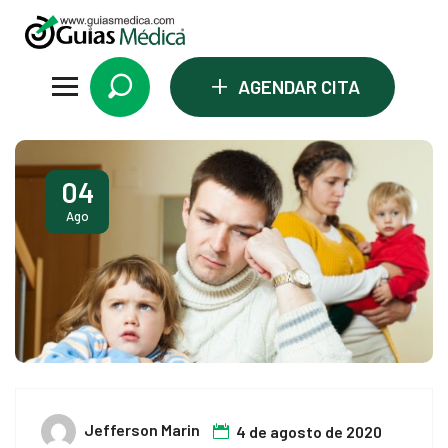
el
el
+
AGENDAR CITA
tleri
04
Ago
el
el
el
Jefferson Marin
4 de agosto de 2020