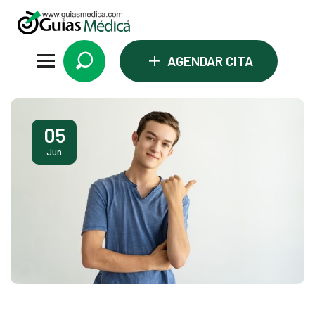
+
AGENDAR CITA
ri
05
Jun