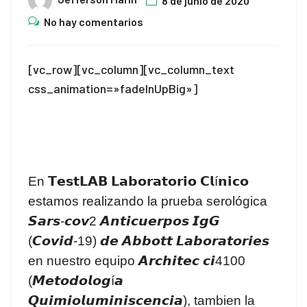
8 de junio de 2020
No hay comentarios
[vc_row][vc_column][vc_column_text
css_animation=»fadeInUpBig»]
.
.
.
En 𝗧𝗲𝘀𝘁𝗟𝗔𝗕 𝗟𝗮𝗯𝗼𝗿𝗮𝘁𝗼𝗿𝗶𝗼 𝗖𝗹í𝗻𝗶𝗰𝗼
estamos realizando la prueba serológica
𝙎𝙖𝙧𝙨-𝙘𝙤𝙫2 𝘼𝙣𝙩𝙞𝙘𝙪𝙚𝙧𝙥𝙤𝙨 𝙄𝙜𝙂
(𝘾𝙤𝙫𝙞𝙙-19) 𝙙𝙚 𝘼𝙗𝙗𝙤𝙩𝙩 𝙇𝙖𝙗𝙤𝙧𝙖𝙩𝙤𝙧𝙞𝙚𝙨
en nuestro equipo 𝘼𝙧𝙘𝙝𝙞𝙩𝙚𝙘 𝙘𝙞4100
(𝙈𝙚𝙩𝙤𝙙𝙤𝙡𝙤𝙜í𝙖
𝙌𝙪𝙞𝙢𝙞𝙤𝙡𝙪𝙢𝙞𝙣𝙞𝙨𝙘𝙚𝙣𝙘𝙞𝙖), tambien la