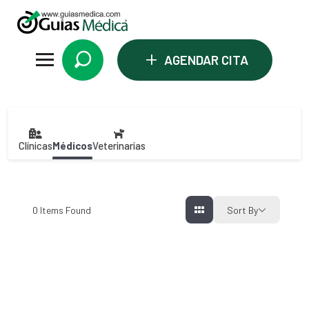
+
AGENDAR CITA
Clínicas
Médicos
Veterinarias
0
Items Found
Sort By