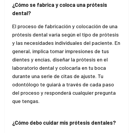
¿Cómo se fabrica y coloca una prótesis
l
dental?
 al
El proceso de fabricación y colocación de una
prótesis dental varía según el tipo de prótesis
 al
y las necesidades individuales del paciente. En
general, implica tomar impresiones de tus
l
dientes y encías, diseñar la prótesis en el
l
laboratorio dental y colocarla en tu boca
durante una serie de citas de ajuste. Tu
l
odontólogo te guiará a través de cada paso
l
del proceso y responderá cualquier pregunta
que tengas.
l
l
¿Cómo debo cuidar mis prótesis dentales?
l