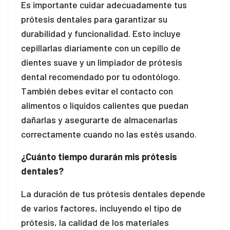
Es importante cuidar adecuadamente tus
l
prótesis dentales para garantizar su
durabilidad y funcionalidad. Esto incluye
l
cepillarlas diariamente con un cepillo de
dientes suave y un limpiador de prótesis
l
dental recomendado por tu odontólogo.
l
También debes evitar el contacto con
alimentos o líquidos calientes que puedan
l
dañarlas y asegurarte de almacenarlas
l
correctamente cuando no las estés usando.
l
¿Cuánto tiempo durarán mis prótesis
dentales?
l
La duración de tus prótesis dentales depende
l
de varios factores, incluyendo el tipo de
l
prótesis, la calidad de los materiales