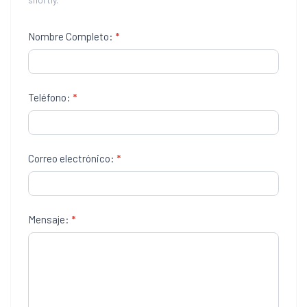
l
l
Nombre Completo:
*
l
l
Teléfono:
*
l
l
Correo electrónico:
*
l
l
Mensaje:
*
l
l
l