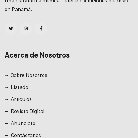
Una plataforma médica, Líder en soluciones médicas
en Panamá.
l
l
 al
l
Acerca de Nosotros
l
Sobre Nosotros
l
Listado
l
Artículos
l
Revista Digital
l
Anúnciate
l
Contáctanos