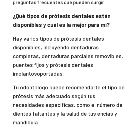
l
preguntas frecuentes que pueden surgir:
l
¿Qué tipos de prótesis dentales están
disponibles y cuál es la mejor para mí?
l
Hay varios tipos de prótesis dentales
l
disponibles, incluyendo dentaduras
completas, dentaduras parciales removibles,
l
puentes fijos y prótesis dentales
l
implantosoportadas.
l
Tu odontólogo puede recomendarte el tipo de
prótesis más adecuado según tus
l
necesidades específicas, como el número de
l
dientes faltantes y la salud de tus encías y
mandíbula.
l
l