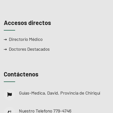
l
l
Accesos directos
l
l
Directorio Médico
Doctores Destacados
l
Contáctenos
Guías-Medica, David, Provincia de Chiriquí
su
su
Nuestro Telefono
779-4746