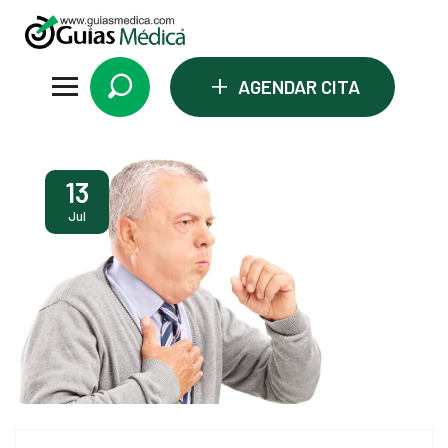
+
AGENDAR CITA
eri
13
Jul