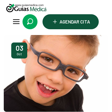
+
AGENDAR CITA
03
Oct