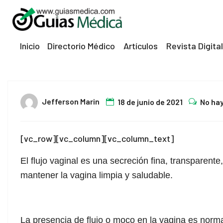
el
el
Inicio
Directorio Médico
Artículos
Revista Digital
tleri
18
Jefferson Marin
18 de junio de 2021
No ha
Jun
[vc_row][vc_column][vc_column_text]
El flujo vaginal es una secreción fina, transparent
mantener la vagina limpia y saludable.
el
el
La presencia de flujo o moco en la vagina es normal