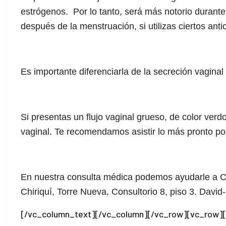
el
estrógenos. Por lo tanto, será más notorio durante
el
después de la menstruación, si utilizas ciertos an
el
el
Es importante diferenciarla de la secreción vaginal 
el
el
Si presentas un flujo vaginal grueso, de color ver
vaginal. Te recomendamos asistir lo más pronto po
el
el
En nuestra consulta médica podemos ayudarle a Cu
el
Chiriquí, Torre Nueva, Consultorio 8, piso 3. David
el
[/vc_column_text][/vc_column][/vc_row][vc_row]
el