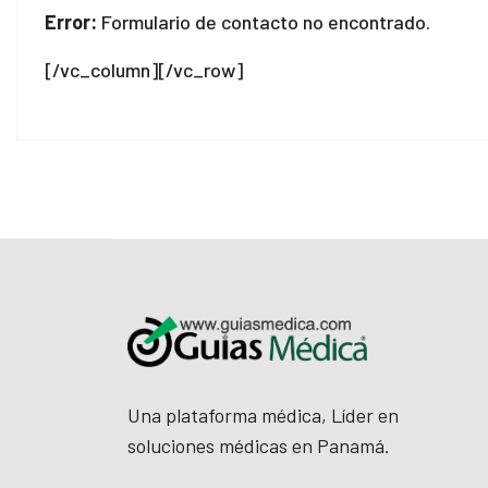
Error:
Formulario de contacto no encontrado.
el
[/vc_column][/vc_row]
el
el
n al
n al
el
el
el
Una plataforma médica, Líder en
el
soluciones médicas en Panamá.
el