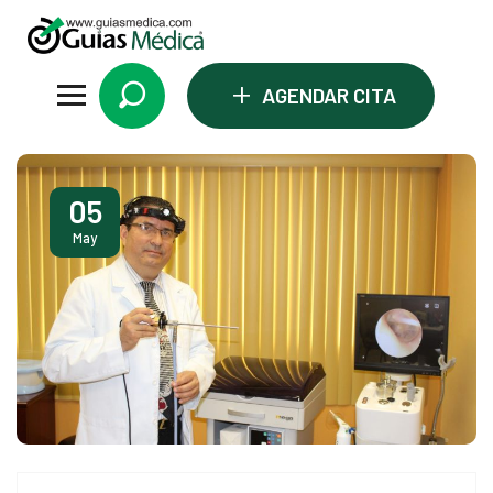
+
AGENDAR CITA
i
05
May