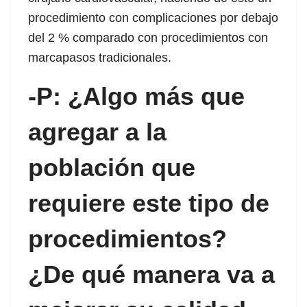
procedimiento con complicaciones por debajo
 panel
del 2 % comparado con procedimientos con
 panel
marcapasos tradicionales.
satın al
-P: ¿Algo más que
 Panel
agregar a la
 Panel
población que
 Panel
requiere este tipo de
 Panel
 Panel
procedimientos?
 Panel
¿De qué manera va a
 Panel