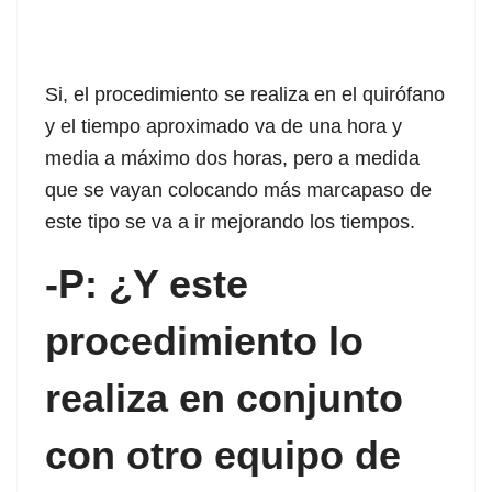
 panel
 panel
Si, el procedimiento se realiza en el quirófano
 panel
y el tiempo aproximado va de una hora y
 panel
media a máximo dos horas, pero a medida
que se vayan colocando más marcapaso de
 panel
este tipo se va a ir mejorando los tiempos.
 panel
-P: ¿Y este
 panel
procedimiento lo
 panel
realiza en conjunto
 panel
 panel
con otro equipo de
 panel