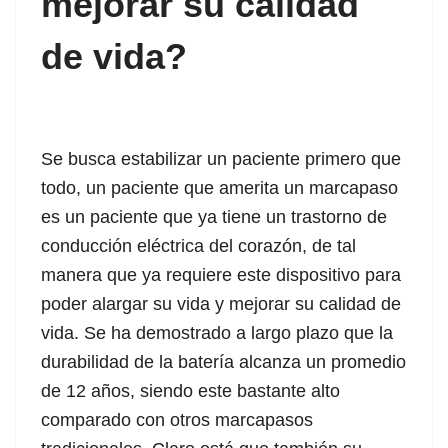
mejorar su calidad
 Panel
de vida?
 Panel
 panel
 panel
Se busca estabilizar un paciente primero que
todo, un paciente que amerita un marcapaso
 panel
es un paciente que ya tiene un trastorno de
giriş
conducción eléctrica del corazón, de tal
manera que ya requiere este dispositivo para
poder alargar su vida y mejorar su calidad de
tube mp3 downloader
vida. Se ha demostrado a largo plazo que la
durabilidad de la batería alcanza un promedio
de 12 años, siendo este bastante alto
comparado con otros marcapasos