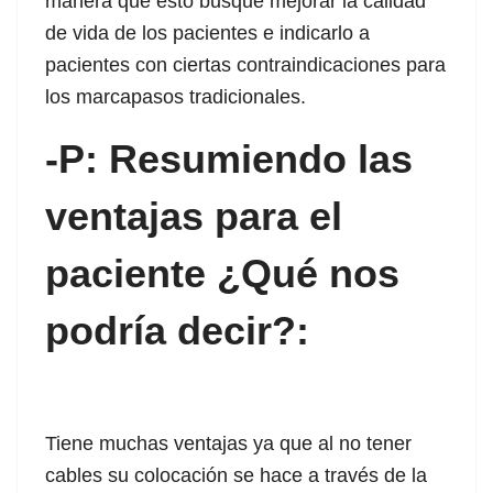
manera que esto busque mejorar la calidad
de vida de los pacientes e indicarlo a
 panel
pacientes con ciertas contraindicaciones para
 panel
los marcapasos tradicionales.
 panel
-P: Resumiendo las
 panel
ventajas para el
 panel
paciente ¿Qué nos
 panel
podría decir?:
 panel
 panel
 panel
Tiene muchas ventajas ya que al no tener
 panel
cables su colocación se hace a través de la