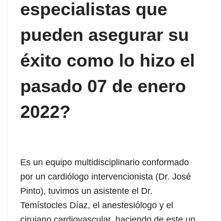
especialistas que
pueden asegurar su
 panel
éxito como lo hizo el
 panel
pasado 07 de enero
 panel
 panel
2022?
 panel
 panel
Es un equipo multidisciplinario conformado
 panel
por un cardiólogo intervencionista (Dr. José
Pinto), tuvimos un asistente el Dr.
 panel
Temístocles Díaz, el anestesiólogo y el
 panel
cirujano cardiovascular, haciendo de este un