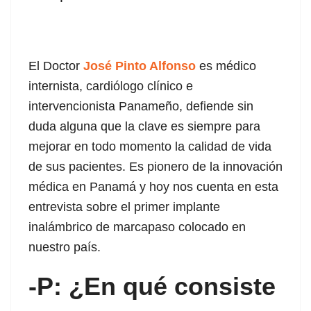
 panel
 panel
 panel
El Doctor
José Pinto Alfonso
es médico
internista, cardiólogo clínico e
 panel
intervencionista Panameño, defiende sin
 panel
duda alguna que la clave es siempre para
mejorar en todo momento la calidad de vida
 panel
de sus pacientes. Es pionero de la innovación
 panel
médica en Panamá y hoy nos cuenta en esta
entrevista sobre el primer implante
 panel
inalámbrico de marcapaso colocado en
nuestro país.
 panel
 panel
-P: ¿En qué consiste
 panel