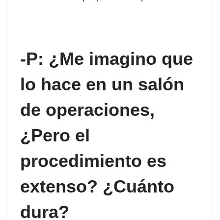
 panel
 panel
-P: ¿Me imagino que
lo hace en un salón
de operaciones,
link
¿Pero el
procedimiento es
satın al
extenso? ¿Cuánto
 panel
dura?