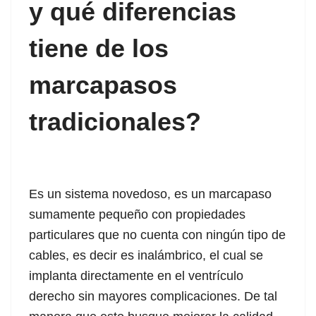
y qué diferencias
 panel
tiene de los
satın al
marcapasos
satın al
tradicionales?
 panel
 panel
 panel
Es un sistema novedoso, es un marcapaso
sumamente pequeño con propiedades
 panel
particulares que no cuenta con ningún tipo de
 panel
cables, es decir es inalámbrico, el cual se
implanta directamente en el ventrículo
 panel
derecho sin mayores complicaciones. De tal
 panel