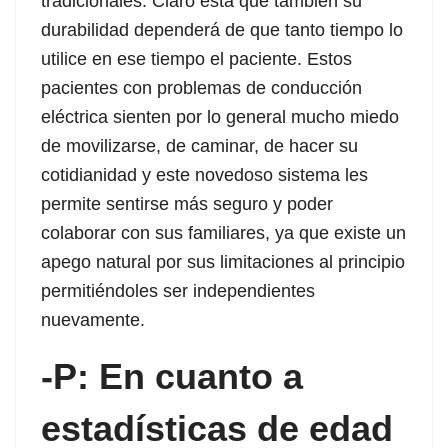
tradicionales. Claro está que también su
et
durabilidad dependerá de que tanto tiempo lo
utilice en ese tiempo el paciente. Estos
pacientes con problemas de conducción
et
eléctrica sienten por lo general mucho miedo
Forum
de movilizarse, de caminar, de hacer su
cotidianidad y este novedoso sistema les
cort
permite sentirse más seguro y poder
iriş
colaborar con sus familiares, ya que existe un
apego natural por sus limitaciones al principio
giriş
permitiéndoles ser independientes
nuevamente.
escort
-P: En cuanto a
is
estadísticas de edad