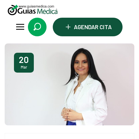
+
AGENDAR CITA
ri
20
Mar