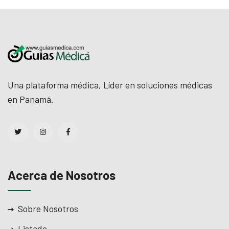
l
 al
 al
Una plataforma médica, Líder en soluciones médicas
l
en Panamá.
l
l
l
Acerca de Nosotros
l
l
Sobre Nosotros
l
Listado