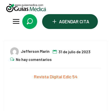
l
l
+
AGENDAR CITA
leri
31
Jefferson Marin
31 de julio de 2023
Jul
No hay comentarios
Revista Digital Edic 54
l
l
l