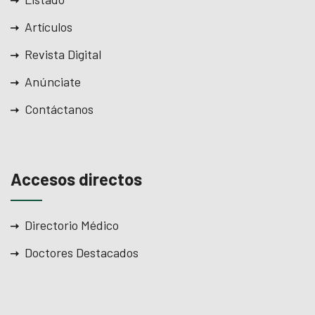
l
Artículos
Revista Digital
l
Anúnciate
l
Contáctanos
l
l
Accesos directos
l
l
Directorio Médico
l
Doctores Destacados
l
l