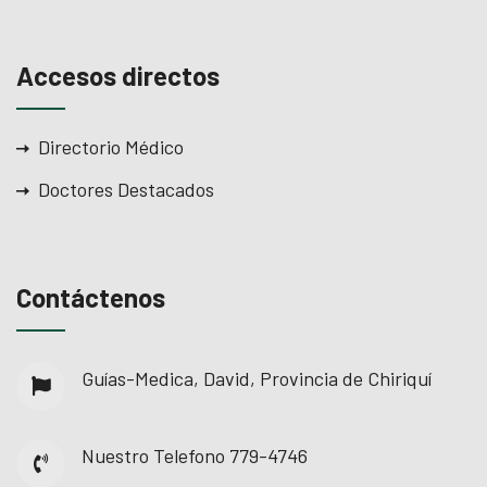
el
Accesos directos
el
el
Directorio Médico
Doctores Destacados
el
Contáctenos
el
Guías-Medica, David, Provincia de Chiriquí
Nuestro Telefono
779-4746
el